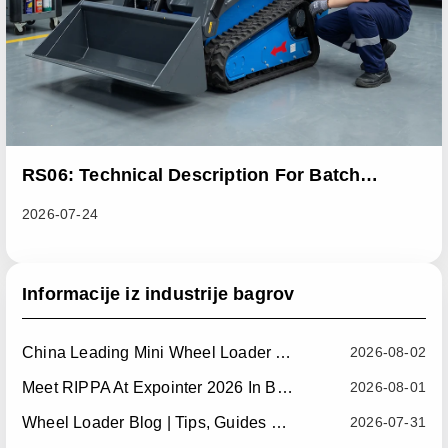
RS06: Technical Description For Batch
Improvement Measures To Address Abnormal
2026-07-24
Heat Dissipation Issues In Sliding Loaders
Informacije iz industrije bagrov
China Leading Mini Wheel Loader Supplier: Reliable Compact Wheel Loaders For Global Markets
2026-08-02
Meet RIPPA At Expointer 2026 In Brazil
2026-08-01
Wheel Loader Blog | Tips, Guides & Attachments
2026-07-31