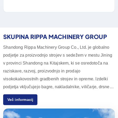
SKUPINA RIPPA MACHINERY GROUP
Shandong Rippa Machinery Group Co., Ltd. je globalno
podjetje za proizvodnjo strojev s sedežem v mestu Jining
v provinci Shandong na Kitajskem, ki se osredotoča na
raziskave, razvoj, proizvodnjo in prodajo
visokokakovostnih gradbenih strojev in opreme. Izdelki
podjetja vključujejo bagre, nakladalnike, viličarje, drsne
nakladalnike in njihovo dodatno opremo, ki se pogosto
Več informacij
uporabljajo v kmetijstvu, gradbeništvu, rudarstvu in drugih
panogah. Zaradi inovativnih zmogljivosti na področju