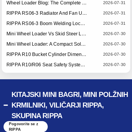
Wheel Loader Blog: The Complete Guide To Wheel Loaders For Construction, Agriculture, And Material Handling
2026-07-31
RIPPA RS06-3 Radiator And Fan Upgrade — Effective July 10, 2026
2026-07-31
RIPPA RS06-3 Boom Welding Locating Bar Optimization — Effective July 15, 2026
2026-07-31
Mini Wheel Loader Vs Skid Steer Loader: Which Compact Machine Is Better For Your Business?
2026-07-30
Mini Wheel Loader: A Compact Solution For Efficient Material Handling
2026-07-30
RIPPA R10 Bucket Cylinder Dimension Optimization — Effective July 15, 2026
2026-07-30
RIPPA R10/R06 Seat Safety System Upgrade — Effective July 22, 2026
2026-07-30
KITAJSKI MINI BAGRI, MINI POLŽNIH
KRMILNIKI, VILIČARJI RIPPA,
SKUPINA RIPPA
Pogovorite se z
RIPPA