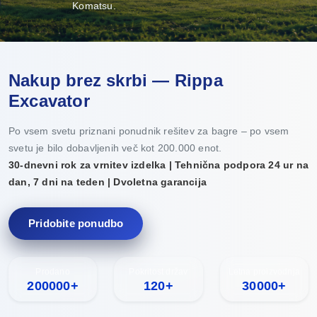
Komatsu.
Nakup brez skrbi — Rippa
Excavator
Po vsem svetu priznani ponudnik rešitev za bagre – po vsem
svetu je bilo dobavljenih več kot 200.000 enot.
30-dnevni rok za vrnitev izdelka | Tehnična podpora 24 ur na
dan, 7 dni na teden | Dvoletna garancija
Pridobite ponudbo
Prodano
Pokritost držav
Letna proizvodnja
200000+
120+
30000+