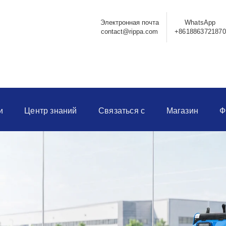
Электронная почта
WhatsApp
contact@rippa.com
+8618863721870
и
Центр знаний
Связаться с
Магазин
Ф