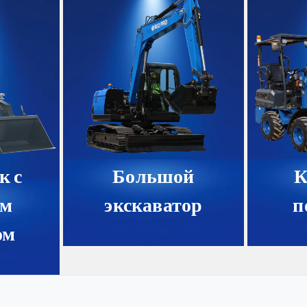
к с
Большой
К
ым
экскаватор
п
ом