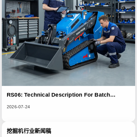
RS06: Technical Description For Batch
Improvement Measures To Address Abnormal
2026-07-24
Heat Dissipation Issues In Sliding Loaders
挖掘机行业新闻稿