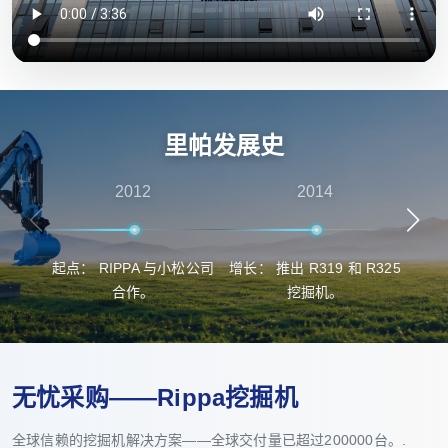
里帕发展史
2012
2014
起点： RIPPA 与小松公司
增长： 推出 R319 和 R325
突
合作。
挖掘机。
无忧采购——Rippa挖掘机
全球信赖的挖掘机解决方案——全球交付量已超过200000台。.