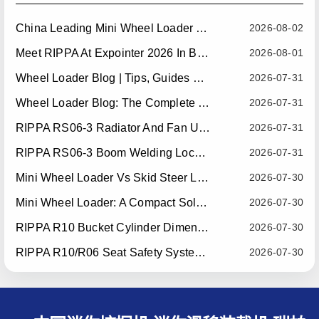
China Leading Mini Wheel Loader Supplier: Reliable Compact Wheel Loaders For Global Markets
2026-08-02
Meet RIPPA At Expointer 2026 In Brazil
2026-08-01
Wheel Loader Blog | Tips, Guides & Attachments
2026-07-31
Wheel Loader Blog: The Complete Guide To Wheel Loaders For Construction, Agriculture, And Material Handling
2026-07-31
RIPPA RS06-3 Radiator And Fan Upgrade — Effective July 10, 2026
2026-07-31
RIPPA RS06-3 Boom Welding Locating Bar Optimization — Effective July 15, 2026
2026-07-31
Mini Wheel Loader Vs Skid Steer Loader: Which Compact Machine Is Better For Your Business?
2026-07-30
Mini Wheel Loader: A Compact Solution For Efficient Material Handling
2026-07-30
RIPPA R10 Bucket Cylinder Dimension Optimization — Effective July 15, 2026
2026-07-30
RIPPA R10/R06 Seat Safety System Upgrade — Effective July 22, 2026
2026-07-30