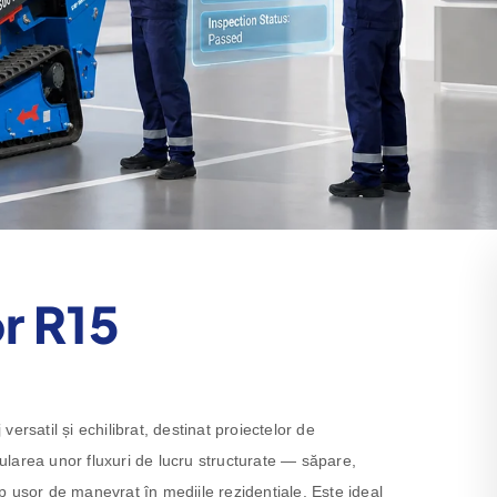
r R15
rsatil și echilibrat, destinat proiectelor de
rularea unor fluxuri de lucru structurate — săpare,
 ușor de manevrat în mediile rezidențiale. Este ideal