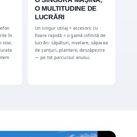
B
O MULTITUDINE DE
LUCRĂRI
lefon
Un singur utilaj + accesorii cu
ite în
fixare rapidă = o gamă infinită de
n stoc.
lucrări: săpături, nivelare, săparea
durata
de șanțuri, plantare, deszăpezire
untem
— pe tot parcursul anului.