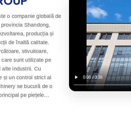
GROUP
te o companie globală de
g, provincia Shandong,
zvoltarea, producția și
i de înaltă calitate.
ătoare, stivuitoare,
care sunt utilizate pe
 alte industrii. Cu
și un control strict al
chinery se bucură de o
principal pe piețele
calitate de un an,
pentru produse rentabile și
 mulți agenți în întreaga
nță înainte de vânzare la