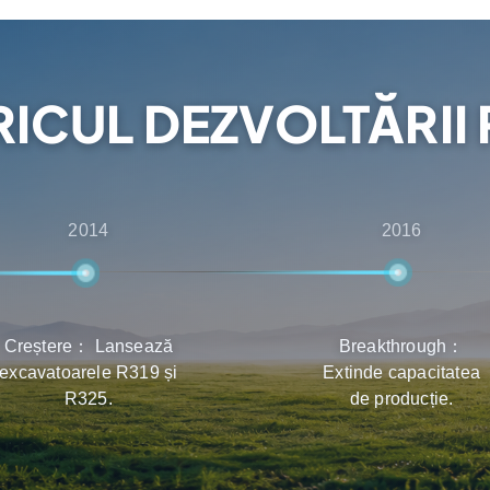
ții beneficiază de cea mai
 livrarea și întreținerea
RICUL DEZVOLTĂRII 
2014
2016
Creștere： Lansează
Breakthrough：
excavatoarele R319 și
Extinde capacitatea
R325.
de producție.