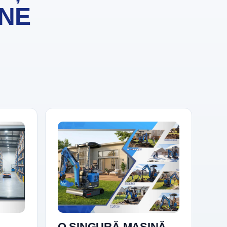
INE
i
O SINGURĂ MAȘINĂ,