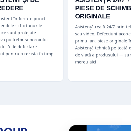
REDERE
PIESE DE SCHIM
ORIGINALE
istent în fiecare punct
 Șenilele și furtunurile
Asistență reală 24/7 prin te
ice sunt protejate
sau video. Defecțiuni acoper
va pietrelor și noroiului.
primul an, piese originale î
edusă de defectare.
Asistență tehnică pe toată 
it pentru a rezista în timp.
de viață a produsului — s
mereu aici.