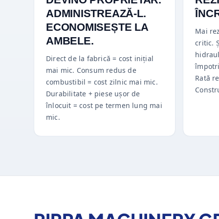
ADMINISTREAZĂ-L.
ÎNC
ECONOMISEȘTE LA
Mai rez
AMBELE.
critic.
hidraul
Direct de la fabrică = cost inițial
împotri
mai mic. Consum redus de
Rată r
combustibil = cost zilnic mai mic.
Constru
Durabilitate + piese ușor de
înlocuit = cost pe termen lung mai
mic.