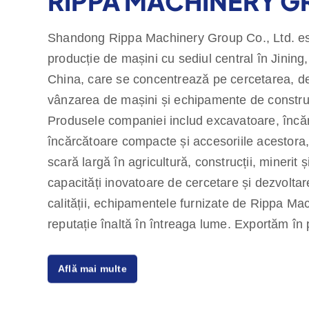
RIPPA MACHINERY 
Shandong Rippa Machinery Group Co., Ltd. es
producție de mașini cu sediul central în Jinin
China, care se concentrează pe cercetarea, de
vânzarea de mașini și echipamente de construcți
Produsele companiei includ excavatoare, încărc
încărcătoare compacte și accesoriile acestora, 
scară largă în agricultură, construcții, minerit și
capacități inovatoare de cercetare și dezvoltare 
calității, echipamentele furnizate de Rippa Ma
reputație înaltă în întreaga lume. Exportăm în 
europene și americane și oferim o garanție de 
Află mai multe
angajându-ne să satisfacem nevoile clienților 
de înaltă calitate. Rippa are, de asemenea, mai
lume, care oferă servicii unice, de la consulta