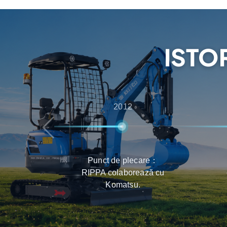
asistență post-vânzare, asigurându-se că clien
bună experiență în ceea ce privește selectarea,
produselor.
ISTO
2012
Punct de plecare：
RIPPA colaborează cu
Komatsu.