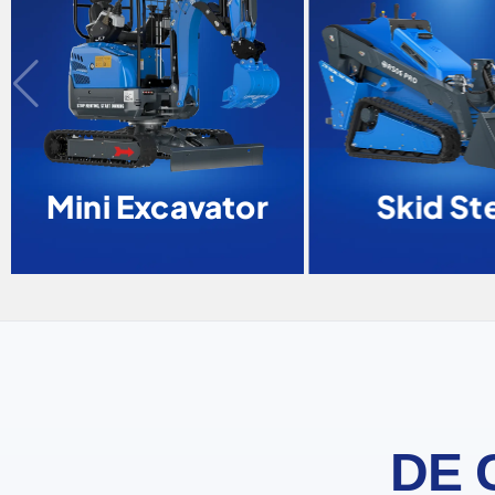
Mini Excavator
Skid Ste
DE 