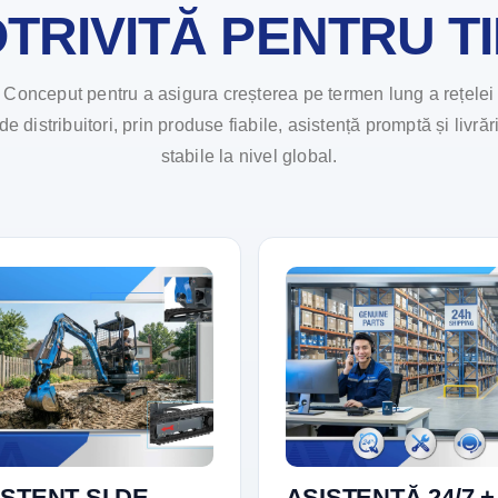
TRIVITĂ PENTRU T
Conceput pentru a asigura creșterea pe termen lung a rețelei
de distribuitori, prin produse fiabile, asistență promptă și livrăr
stabile la nivel global.
STENT ȘI DE
ASISTENȚĂ 24/7 +