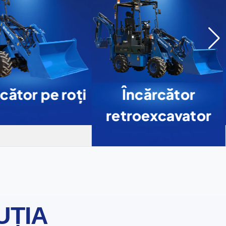
cător pe roți
Încărcător
retroexcavator
UȚIA