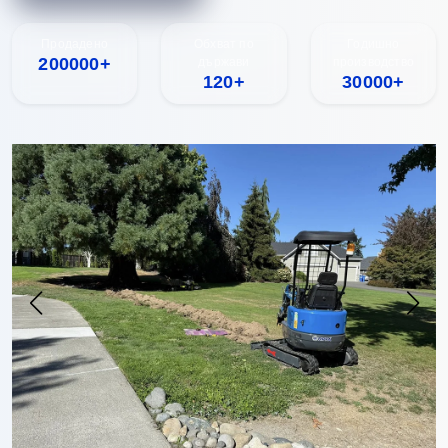
Продадено
Обхват по
Годишно
200000+
държави
производство
120+
30000+