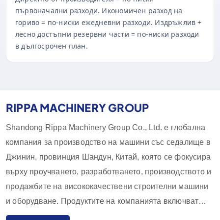
първоначални разходи. Икономичен разход на
гориво = по-ниски ежедневни разходи. Издръжлив +
лесно достъпни резервни части = по-ниски разходи
в дългосрочен план.
RIPPA MACHINERY GROUP
Shandong Rippa Machinery Group Co., Ltd. е глобална
компания за производство на машини със седалище в
Джинин, провинция Шандун, Китай, която се фокусира
върху проучването, разработването, производството и
продажбите на висококачествени строителни машини
и оборудване. Продуктите на компанията включват
багери, товарачи, мотокари, плъзгащи се товарачи и