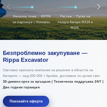
най-добрия опит при избора на продукти, доставката и
поддръжката.
Начална точка： RIPPA
Растеж： Пуска на
Пр
си партнира с Komatsu.
пазара багери R319 и
пр
R325.
Безпроблемно закупуване —
Rippa Excavator
Световно призната компания за решения в областта на
багерите — над 200 000 + бройки, доставени по целия свят.
30-дневен срок за връщане | Техническа поддръжка 24/7 |
Две години гаранция
Поискайте оферта