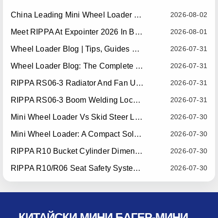
China Leading Mini Wheel Loader Supplier: Reliable Compact Wheel Loaders For Global Markets
2026-08-02
Meet RIPPA At Expointer 2026 In Brazil
2026-08-01
Wheel Loader Blog | Tips, Guides & Attachments
2026-07-31
Wheel Loader Blog: The Complete Guide To Wheel Loaders For Construction, Agriculture, And Material Handling
2026-07-31
RIPPA RS06-3 Radiator And Fan Upgrade — Effective July 10, 2026
2026-07-31
RIPPA RS06-3 Boom Welding Locating Bar Optimization — Effective July 15, 2026
2026-07-31
Mini Wheel Loader Vs Skid Steer Loader: Which Compact Machine Is Better For Your Business?
2026-07-30
Mini Wheel Loader: A Compact Solution For Efficient Material Handling
2026-07-30
RIPPA R10 Bucket Cylinder Dimension Optimization — Effective July 15, 2026
2026-07-30
RIPPA R10/R06 Seat Safety System Upgrade — Effective July 22, 2026
2026-07-30
КИТАЙСКИ МИНИ БАГЕР-МИНИ