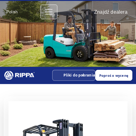
Znajdź dealera
Polish
Pliki do pobrania
Poproś o wycenę