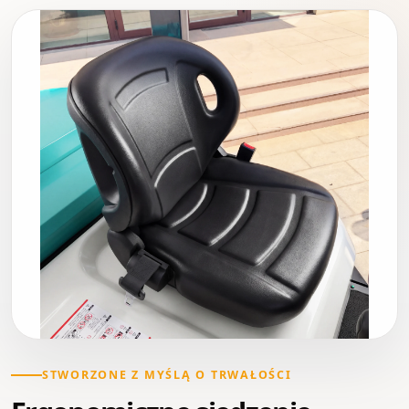
STWORZONE Z MYŚLĄ O TRWAŁOŚCI