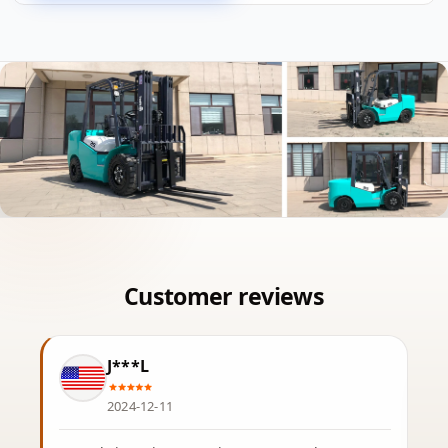
J***L
2024-12-11