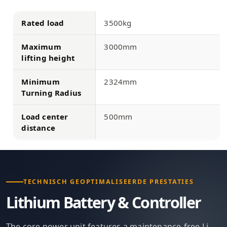
Rated load
3500kg
Maximum
3000mm
lifting height
Minimum
2324mm
Turning Radius
Load center
500mm
distance
TECHNISCH GEOPTIMALISEERDE PRESTATIES
Lithium Battery & Controller
The core power unit features a maintenance-free Li-