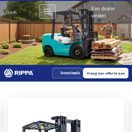
Een dealer
Dutch
vinden
Downloads
Vraag een offerte aan