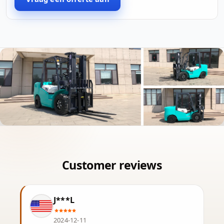
J***L
2024-12-11