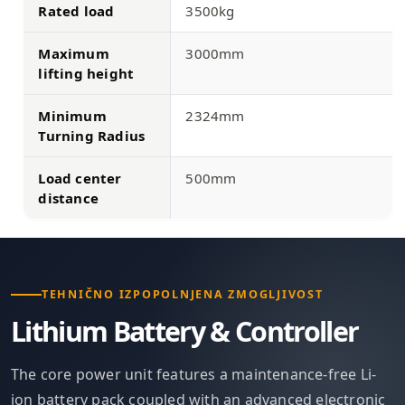
Rated load
3500kg
Maximum
3000mm
lifting height
Minimum
2324mm
Turning Radius
Load center
500mm
distance
TEHNIČNO IZPOPOLNJENA ZMOGLJIVOST
Lithium Battery & Controller
The core power unit features a maintenance-free Li-
ion battery pack coupled with an advanced electronic