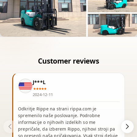
J***L
2024-12-11
Odkritje Rippe na strani rippa.com je
spremenilo naše poslovanje. Podrobne
informacije o njihovih izdelkih so me
prepričale, da izberem Rippo, njihovi stroji pa
so presegli naša pričakovanja. Vsak stroj deluje
v