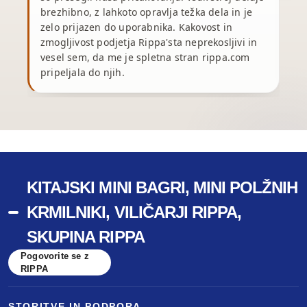
brezhibno, z lahkoto opravlja težka dela in je
zelo prijazen do uporabnika. Kakovost in
z
zmogljivost podjetja Rippa'sta neprekosljivi in
vesel sem, da me je spletna stran rippa.com
pripeljala do njih.
KITAJSKI MINI BAGRI, MINI POLŽNIH
KRMILNIKI, VILIČARJI RIPPA,
SKUPINA RIPPA
Pogovorite se z
RIPPA
STORITVE IN PODPORA