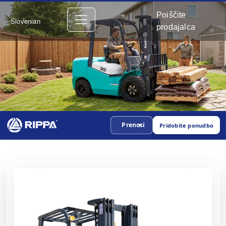
Poiščite
Slovenian
prodajalca
Prenosi
Pridobite ponudbo