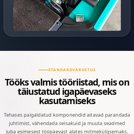
STANDARDVARUSTUS
Tööks valmis tööriistad, mis on
täiustatud igapäevaseks
kasutamiseks
Tehases paigaldatud komponendid aitavad parandada
juhtimist, vähendada seisakuid ja muuta seadmed
juba esimesest tööpäevast alates mitmekülgsemaks.