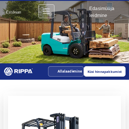
Edasimüüja
Estonian
leidmine
Allalaadimine
Küsi hinnapakkumist