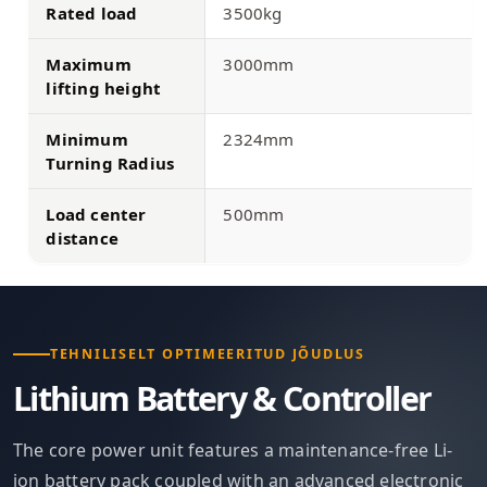
Rated load
3500kg
Maximum
3000mm
lifting height
Minimum
2324mm
Turning Radius
Load center
500mm
distance
TEHNILISELT OPTIMEERITUD JÕUDLUS
Lithium Battery & Controller
The core power unit features a maintenance-free Li-
ion battery pack coupled with an advanced electronic