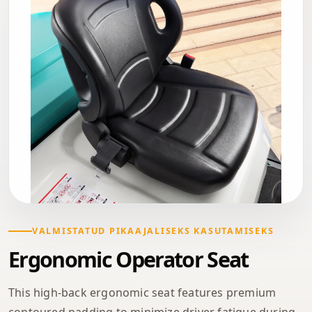
VALMISTATUD PIKAAJALISEKS KASUTAMISEKS
Ergonomic Operator Seat
This high-back ergonomic seat features premium
contoured padding to minimize driver fatigue during