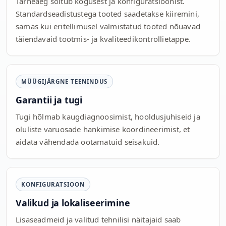
Tarneaeg sõltub kogusest ja konfiguratsioonist.
Standardseadistustega tooted saadetakse kiiremini,
samas kui eritellimusel valmistatud tooted nõuavad
täiendavaid tootmis- ja kvaliteedikontrollietappe.
MÜÜGIJÄRGNE TEENINDUS
Garantii ja tugi
Tugi hõlmab kaugdiagnoosimist, hooldusjuhiseid ja
oluliste varuosade hankimise koordineerimist, et
aidata vähendada ootamatuid seisakuid.
KONFIGURATSIOON
Valikud ja lokaliseerimine
Lisaseadmeid ja valitud tehnilisi näitajaid saab