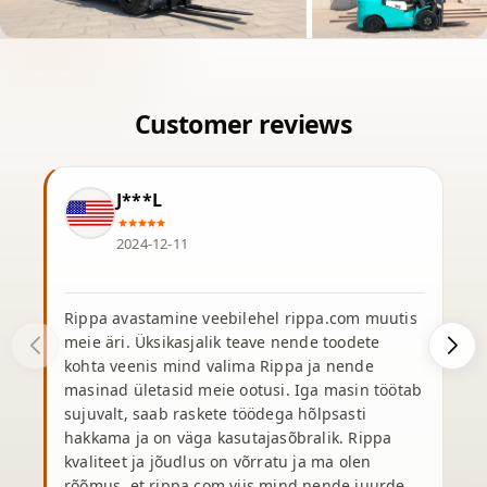
J***L
2024-12-11
Rippa avastamine veebilehel rippa.com muutis
meie äri. Üksikasjalik teave nende toodete
r
kohta veenis mind valima Rippa ja nende
masinad ületasid meie ootusi. Iga masin töötab
k
sujuvalt, saab raskete töödega hõlpsasti
t
hakkama ja on väga kasutajasõbralik. Rippa
kvaliteet ja jõudlus on võrratu ja ma olen
t
rõõmus, et rippa.com viis mind nende juurde.