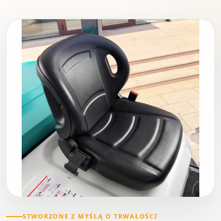
STWORZONE Z MYŚLĄ O TRWAŁOŚCI