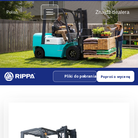
Znajdź dealera
Polish
Pliki do pobrania
Poproś o wycenę