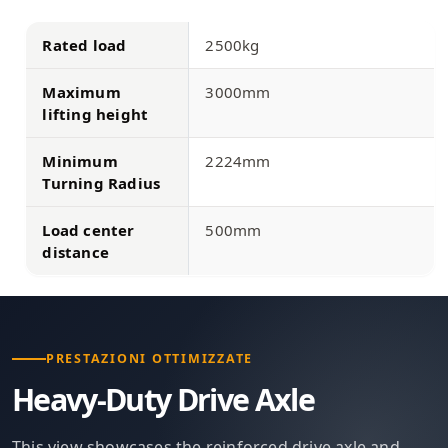
Rated load
2500kg
Maximum
3000mm
lifting height
Minimum
2224mm
Turning Radius
Load center
500mm
distance
PRESTAZIONI OTTIMIZZATE
Heavy-Duty Drive Axle
This view showcases the reinforced drive axle and