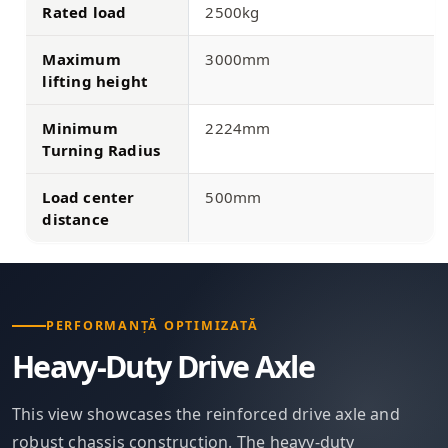
Rated load
2500kg
Maximum
3000mm
lifting height
Minimum
2224mm
Turning Radius
Load center
500mm
distance
PERFORMANȚĂ OPTIMIZATĂ
Heavy-Duty Drive Axle
This view showcases the reinforced drive axle and
robust chassis construction. The heavy-duty