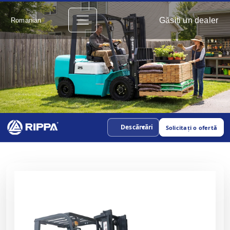
Găsiți un dealer
Romanian
Descărcări
Solicitați o ofertă