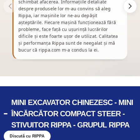
schimbat afacerea. Informațiile detaliate
d
despre produsele lor m-au convins să aleg
p
Rippa, iar mașinile lor ne-au depășit
e
așteptările. Fiecare mașină funcționează fără
ș
probleme, face față cu ușurință lucrărilor
dificile și este foarte ușor de utilizat. Calitatea
și performanța Rippa sunt de neegalat și mă
bucur că rippa.com m-a condus la ei.
p
MINI EXCAVATOR CHINEZESC - MINI
ÎNCĂRCĂTOR COMPACT STEER -
STIVUITOR RIPPA - GRUPUL RIPPA
Discută cu RIPPA