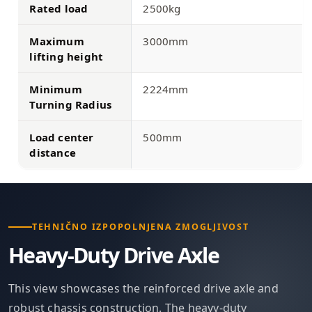
Rated load
2500kg
Maximum
3000mm
lifting height
Minimum
2224mm
Turning Radius
Load center
500mm
distance
TEHNIČNO IZPOPOLNJENA ZMOGLJIVOST
Heavy-Duty Drive Axle
This view showcases the reinforced drive axle and
robust chassis construction. The heavy-duty