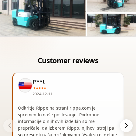
J***L
2024-12-11
Odkritje Rippe na strani rippa.com je
spremenilo naše poslovanje. Podrobne
informacije o njihovih izdelkih so me
prepričale, da izberem Rippo, njihovi stroji pa
so presegli naša pričakovanja. Vsak stroj deluje
v