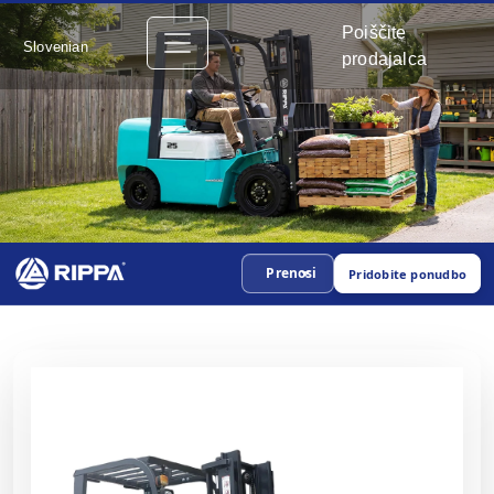
Poiščite
Slovenian
prodajalca
Prenosi
Pridobite ponudbo