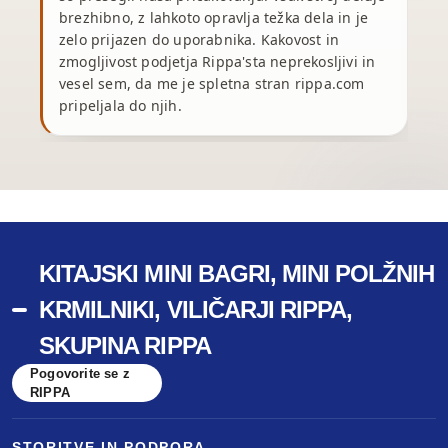
brezhibno, z lahkoto opravlja težka dela in je
zelo prijazen do uporabnika. Kakovost in
z
zmogljivost podjetja Rippa'sta neprekosljivi in
vesel sem, da me je spletna stran rippa.com
pripeljala do njih.
KITAJSKI MINI BAGRI, MINI POLŽNIH
KRMILNIKI, VILIČARJI RIPPA,
SKUPINA RIPPA
Pogovorite se z
RIPPA
STORITVE IN PODPORA