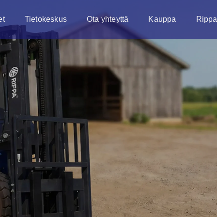
et
Tietokeskus
Ota yhteyttä
Kauppa
Rippa