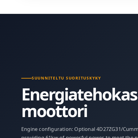
SUUNNITELTU SUORITUSKYKY
Energiatehokas
moottori
Engine configuration: Optional 4D27ZG31/Cumm
providing 61kw of powerful power to meet the n