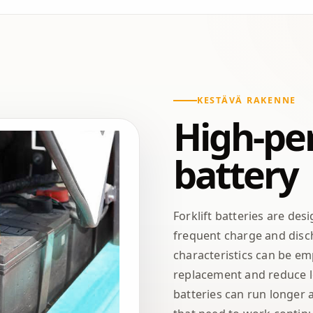
KESTÄVÄ RAKENNE
High-pe
battery
Forklift batteries are de
frequent charge and disch
characteristics can be e
replacement and reduce l
batteries can run longer a