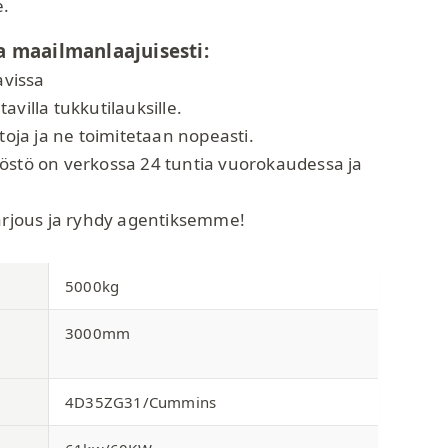
e.
a maailmanlaajuisesti:
vissa
avilla tukkutilauksille.
stoja ja ne toimitetaan nopeasti.
östö on verkossa 24 tuntia vuorokaudessa ja
tarjous ja ryhdy agentiksemme!
5000kg
3000mm
4D35ZG31/Cummins