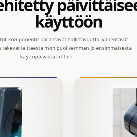
hitetty päivittäis
käyttöön
ut komponentit parantavat hallittavuutta, vähentävät
ja tekevät laitteesta monipuolisemman jo ensimmäisestä
käyttöpäivästä lähtien.