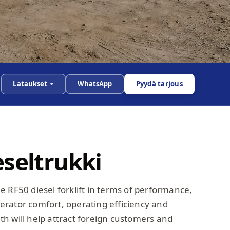
Lataukset
WhatsApp
Pyydä tarjous
eseltrukki
 RF50 diesel forklift in terms of performance,
operator comfort, operating efficiency and
h will help attract foreign customers and