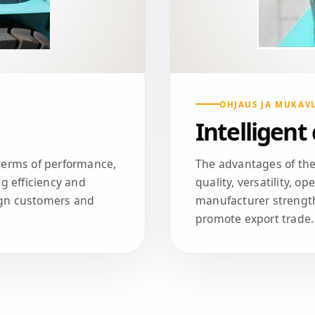
OHJAUS JA MUKAV
Intelligent
 terms of performance,
The advantages of the 
ng efficiency and
quality, versatility, o
eign customers and
manufacturer strength
promote export trade.