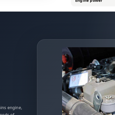
Engine power
ins engine,
eeds of