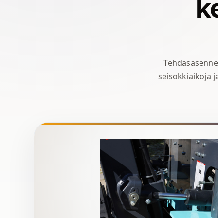
ke
Tehdasasennet
seisokkiaikoja 