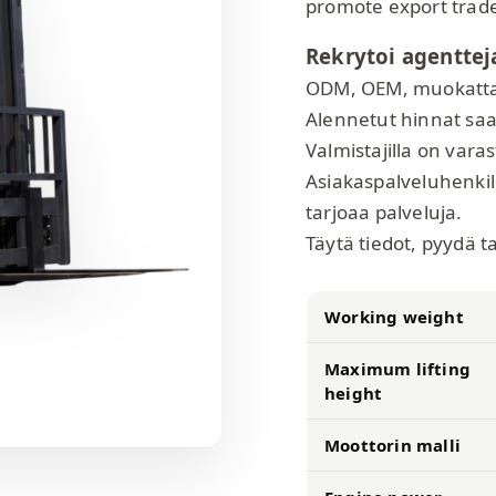
promote export trad
Rekrytoi agenttej
ODM, OEM, muokatta
Alennetut hinnat saat
Valmistajilla on vara
Asiakaspalveluhenkil
tarjoaa palveluja.
Täytä tiedot, pyydä 
Working weight
Maximum lifting
height
Moottorin malli