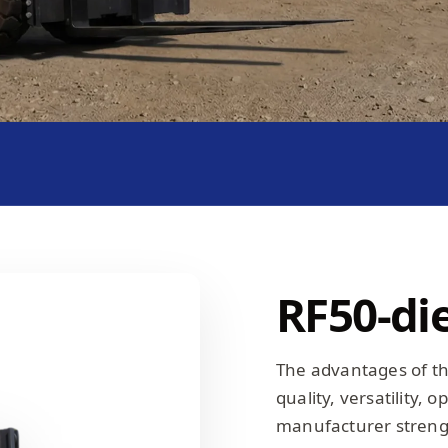
RF50-di
The advantages of the
quality, versatility, 
manufacturer strengt