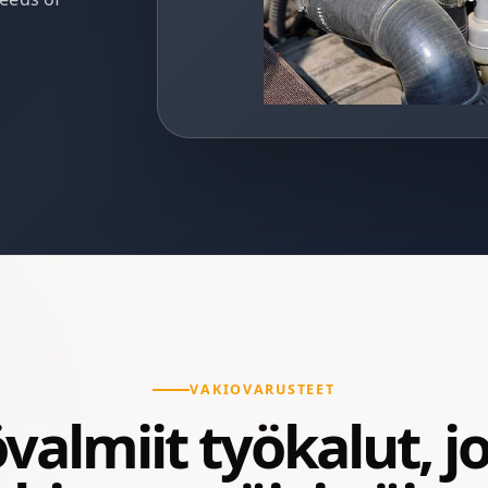
VAKIOVARUSTEET
valmiit työkalut, j