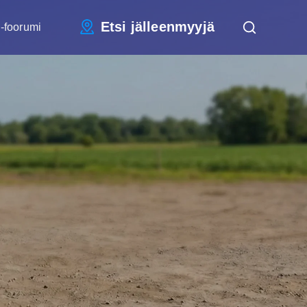
Etsi jälleenmyyjä
-foorumi