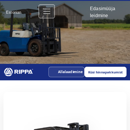
Edasimüüja
Estonian
leidmine
Allalaadimine
Küsi hinnapakkumist