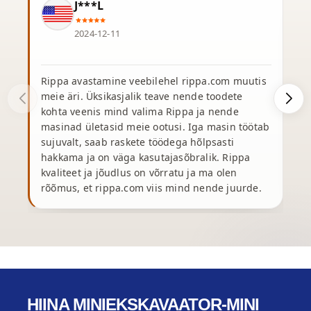
J***L
2024-12-11
Rippa avastamine veebilehel rippa.com muutis
meie äri. Üksikasjalik teave nende toodete
r
kohta veenis mind valima Rippa ja nende
masinad ületasid meie ootusi. Iga masin töötab
k
sujuvalt, saab raskete töödega hõlpsasti
t
hakkama ja on väga kasutajasõbralik. Rippa
kvaliteet ja jõudlus on võrratu ja ma olen
t
rõõmus, et rippa.com viis mind nende juurde.
HIINA MINIEKSKAVAATOR-MINI