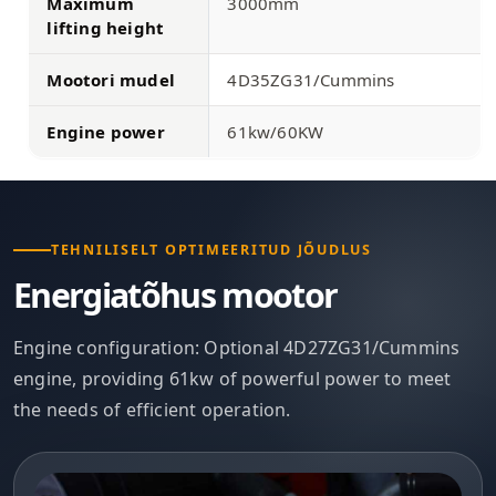
Maximum
3000mm
lifting height
Mootori mudel
4D35ZG31/Cummins
Engine power
61kw/60KW
TEHNILISELT OPTIMEERITUD JÕUDLUS
Energiatõhus mootor
Engine configuration: Optional 4D27ZG31/Cummins
engine, providing 61kw of powerful power to meet
the needs of efficient operation.