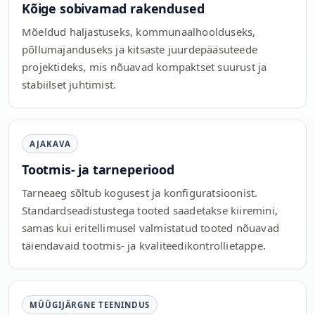
Kõige sobivamad rakendused
Mõeldud haljastuseks, kommunaalhoolduseks,
põllumajanduseks ja kitsaste juurdepääsuteede
projektideks, mis nõuavad kompaktset suurust ja
stabiilset juhtimist.
AJAKAVA
Tootmis- ja tarneperiood
Tarneaeg sõltub kogusest ja konfiguratsioonist.
Standardseadistustega tooted saadetakse kiiremini,
samas kui eritellimusel valmistatud tooted nõuavad
täiendavaid tootmis- ja kvaliteedikontrollietappe.
MÜÜGIJÄRGNE TEENINDUS