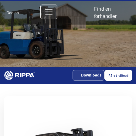
Find en
Danish
forhandler
Downloads
Få et tilbud