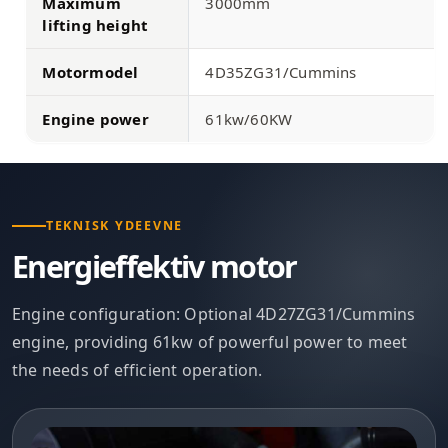
Maximum
3000mm
lifting height
Motormodel
4D35ZG31/Cummins
Engine power
61kw/60KW
TEKNISK YDEEVNE
Energieffektiv motor
Engine configuration: Optional 4D27ZG31/Cummins
engine, providing 61kw of powerful power to meet
the needs of efficient operation.