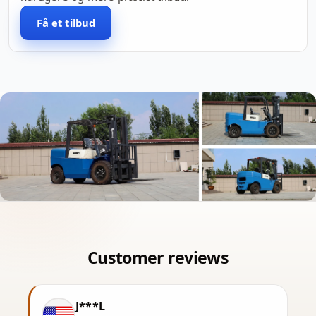
Få et tilbud
J***L