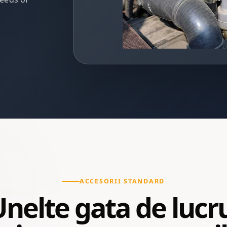
ACCESORII STANDARD
nelte gata de lucr