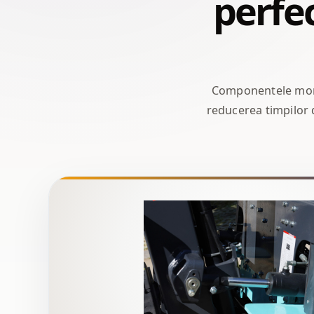
perfec
Componentele monta
reducerea timpilor d