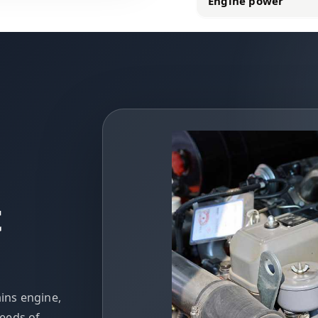
Engine power
ins engine,
eeds of