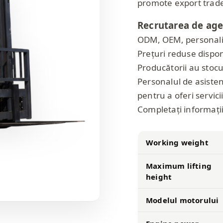
promote export trad
Recrutarea de age
ODM, OEM, personali
Prețuri reduse dispo
Producătorii au stocur
Personalul de asisten
pentru a oferi servicii
Completați informațiil
Working weight
Maximum lifting
height
Modelul motorului