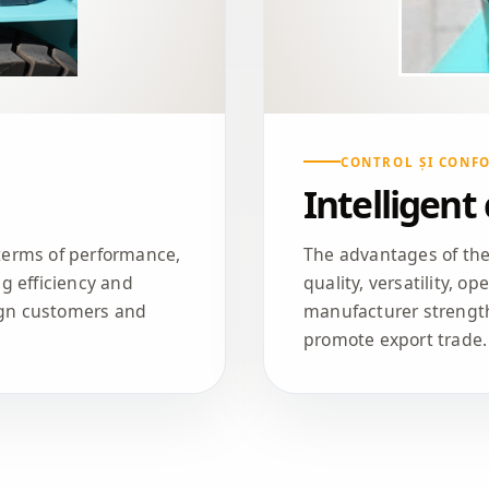
CONTROL ȘI CONF
Intelligent
 terms of performance,
The advantages of the 
ng efficiency and
quality, versatility, o
eign customers and
manufacturer strength
promote export trade.