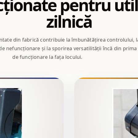
ționate pentru uti
zilnică
te din fabrică contribuie la îmbunătățirea controlului, l
e nefuncționare și la sporirea versatilității încă din prima 
de funcționare la fața locului.