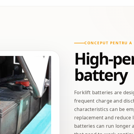
CONCEPUT PENTRU A 
High-pe
battery
Forklift batteries are de
frequent charge and disch
characteristics can be e
replacement and reduce l
batteries can run longer a