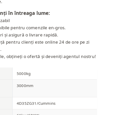
e.
nți în întreaga lume:
zabil
nibile pentru comenzile en-gros.
i și asigură o livrare rapidă.
ță pentru clienți este online 24 de ore pe zi
.
e, obțineți o ofertă și deveniți agentul nostru!
5000kg
3000mm
4D35ZG31/Cummins