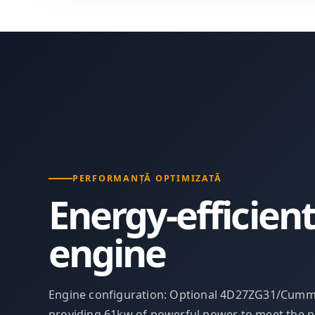
PERFORMANȚĂ OPTIMIZATĂ
Energy-efficient
engine
Engine configuration: Optional 4D27ZG31/Cumm
providing 61kw of powerful power to meet the n