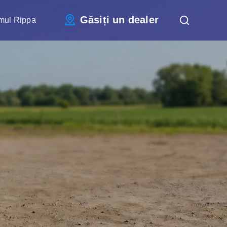
Găsiți un dealer
mul Rippa