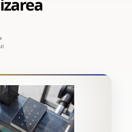
lizarea
a
zi