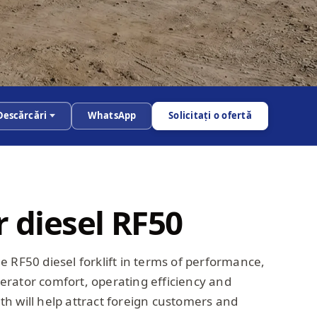
Descărcări
WhatsApp
Solicitați o ofertă
r diesel RF50
 RF50 diesel forklift in terms of performance,
operator comfort, operating efficiency and
h will help attract foreign customers and