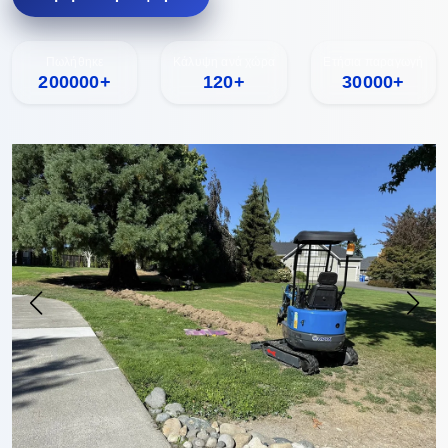
Πωλήθηκε
Κάλυψη ανά χώρα
Ετήσια παραγωγή
200000+
120+
30000+