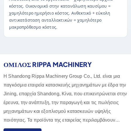
κόστος. Οικονομικό στην κατανάλωση καυσίμου =
χαμηλότερο ημερήσιο κόστος. Ανθεκτικό + εύκολη
αντικατάσταση ανταλλακτικών = χαμηλότερο
μακροπρόθεσμο κόστος.
ΟΜΙΛΟΣ RIPPA MACHINERY
Η Shandong Rippa Machinery Group Co., Ltd. είναι μια
παγκόσμια εταιρεία κατασκευής μηχανημάτων με έδρα την
Jining, επαρχία Shandong, Κίνα, που επικεντρώνεται στην
έρευνα, την ανάπτυξη, την παραγωγή και τις πωλήσεις
μηχανημάτων και εξοπλισμού κατασκευών υψηλής
ποιότητας. Τα προϊόντα της εταιρείας περιλαμβάνουν
εκσκαφείς, φορτωτές, περονοφόρα ανυψωτικά