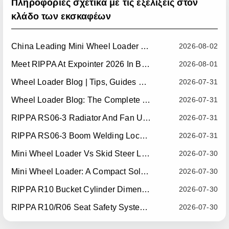
Πληροφορίες σχετικά με τις εξελίξεις στον
κλάδο των εκσκαφέων
China Leading Mini Wheel Loader Supplier: Reliable Compact Wheel Loaders For Global Markets
2026-08-02
Meet RIPPA At Expointer 2026 In Brazil
2026-08-01
Wheel Loader Blog | Tips, Guides & Attachments
2026-07-31
Wheel Loader Blog: The Complete Guide To Wheel Loaders For Construction, Agriculture, And Material Handling
2026-07-31
RIPPA RS06-3 Radiator And Fan Upgrade — Effective July 10, 2026
2026-07-31
RIPPA RS06-3 Boom Welding Locating Bar Optimization — Effective July 15, 2026
2026-07-31
Mini Wheel Loader Vs Skid Steer Loader: Which Compact Machine Is Better For Your Business?
2026-07-30
Mini Wheel Loader: A Compact Solution For Efficient Material Handling
2026-07-30
RIPPA R10 Bucket Cylinder Dimension Optimization — Effective July 15, 2026
2026-07-30
RIPPA R10/R06 Seat Safety System Upgrade — Effective July 22, 2026
2026-07-30