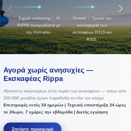
και συντήρηση των προϊόντων.
Σημείο εκκίνησης： Η
Growth： Ξεκινά την
Break
RIPPA συνεργάζεται με
κυκλοφορία των
την Komatsu.
εκσκαφέων R319 και
R325.
Αγορά χωρίς ανησυχίες —
Εκσκαφέας Rippa
Αξιόπιστη παγκοσμίως στον τομέα των εκσκαφέων — πάνω από
200.000 μονάδες έχουν παραδοθεί σε όλο τον κόσμο.
Επιστροφές εντός 30 ημερών | Τεχνική υποστήριξη 24 ώρες
το 24ωρο, 7 ημέρες την εβδομάδα | Διετής εγγύηση
Ζητήστε προσφορά