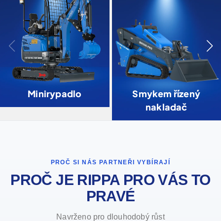
Minirypadlo
Smykem řízený
nakladač
PROČ SI NÁS PARTNEŘI VYBÍRAJÍ
PROČ JE RIPPA PRO VÁS TO
PRAVÉ
Navrženo pro dlouhodobý růst