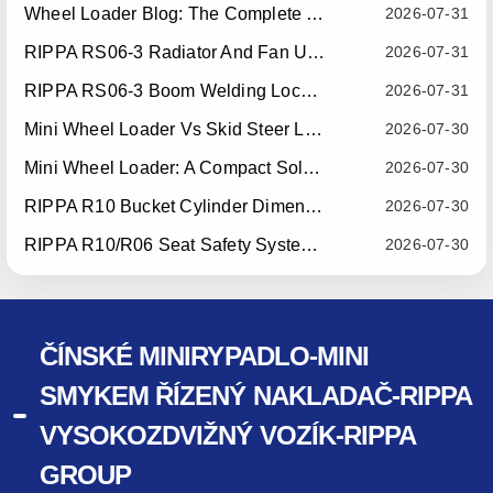
Wheel Loader Blog: The Complete Guide To Wheel Loaders For Construction, Agriculture, And Material Handling
2026-07-31
RIPPA RS06-3 Radiator And Fan Upgrade — Effective July 10, 2026
2026-07-31
RIPPA RS06-3 Boom Welding Locating Bar Optimization — Effective July 15, 2026
2026-07-31
Mini Wheel Loader Vs Skid Steer Loader: Which Compact Machine Is Better For Your Business?
2026-07-30
Mini Wheel Loader: A Compact Solution For Efficient Material Handling
2026-07-30
RIPPA R10 Bucket Cylinder Dimension Optimization — Effective July 15, 2026
2026-07-30
RIPPA R10/R06 Seat Safety System Upgrade — Effective July 22, 2026
2026-07-30
ČÍNSKÉ MINIRYPADLO-MINI
SMYKEM ŘÍZENÝ NAKLADAČ-RIPPA
VYSOKOZDVIŽNÝ VOZÍK-RIPPA
GROUP