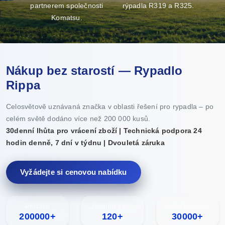
partnerem společnosti
rýpadla R319 a R325.
v
Komatsu.
Nákup bez starostí — Rypadlo
Rippa
Celosvětově uznávaná značka v oblasti řešení pro rypadla – po
celém světě dodáno více než 200 000 kusů.
30denní lhůta pro vrácení zboží | Technická podpora 24
hodin denně, 7 dní v týdnu | Dvouletá záruka
Vyžádejte si cenovou nabídku
Prodáno
Zahrnuté země
Roční produkce
200000+
120+
30000+