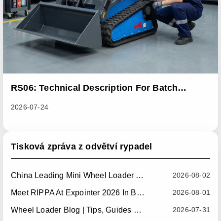
RS06: Technical Description For Batch
Improvement Measures To Address Abnormal
2026-07-24
Heat Dissipation Issues In Sliding Loaders
Tisková zpráva z odvětví rypadel
China Leading Mini Wheel Loader Supplier: Reliable Compact Wheel Loaders For Global Markets
2026-08-02
Meet RIPPA At Expointer 2026 In Brazil
2026-08-01
Wheel Loader Blog | Tips, Guides & Attachments
2026-07-31