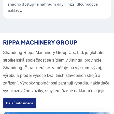
snadno dostupné náhradní díly = nižší dlouhodobé
náklady.
RIPPA MACHINERY GROUP
Shandong Rippa Machinery Group Co., Ltd. je globální
strojírenská společnost se sídlem v Jiningu, provincie
Shandong, Čína, která se zaměřuje na výzkum, vývoj,
výrobu a prodej vysoce kvalitních stavebních strojů a
zařízení. Výrobky společnosti zahrnují rypadla, nakladače,
vysokozdvižné vozíky, smykem řízené nakladače a jejich
příslušenství, které se široce používají v zemědělství,
Další informace
stavebnictví, těžebním průmyslu a dalších odvětvích. Díky
inovativním schopnostem v oblasti výzkumu a vývoje a