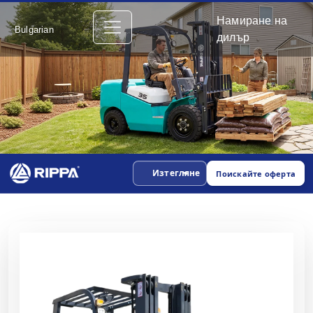
Намиране на
Bulgarian
дилър
Изтегляне
Поискайте оферта