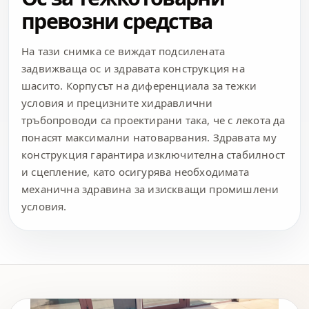
превозни средства
На тази снимка се виждат подсилената
задвижваща ос и здравата конструкция на
шасито. Корпусът на диференциала за тежки
условия и прецизните хидравлични
тръбопроводи са проектирани така, че с лекота да
понасят максимални натоварвания. Здравата му
конструкция гарантира изключителна стабилност
и сцепление, като осигурява необходимата
механична здравина за изискващи промишлени
условия.