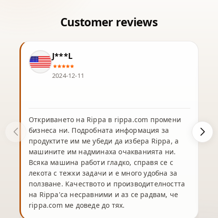
J***L
2024-12-11
Откриването на Rippa в rippa.com промени
бизнеса ни. Подробната информация за
продуктите им ме убеди да избера Rippa, а
машините им надминаха очакванията ни.
Всяка машина работи гладко, справя се с
лекота с тежки задачи и е много удобна за
ползване. Качеството и производителността
на Rippa'са несравними и аз се радвам, че
rippa.com ме доведе до тях.