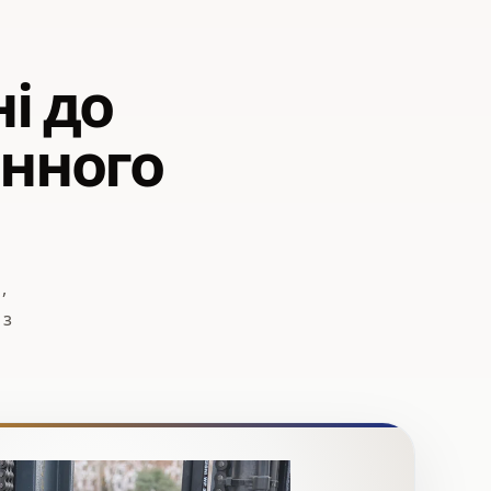
і до
енного
,
 з