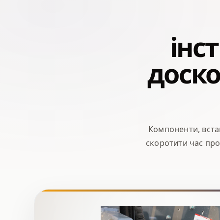
інс
доско
Компоненти, вста
скоротити час про