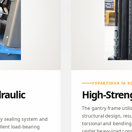
УПРАВЛІННЯ ТА 
raulic
High-Stren
The gantry frame utili
structural design, resu
ity sealing system and
torsional and bending 
lent load-bearing
under heavy-load cond