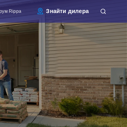
Знайти дилера
рум Rippa