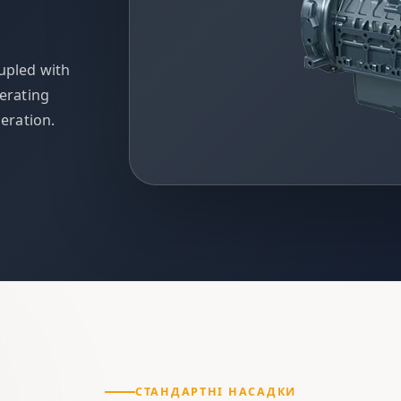
upled with
perating
eration.
СТАНДАРТНІ НАСАДКИ