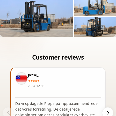
J***L
2024-12-11
Da vi opdagede Rippa på rippa.com, ændrede
J
det vores forretning. De detaljerede
oplysninger om deres produkter overbeviste
e