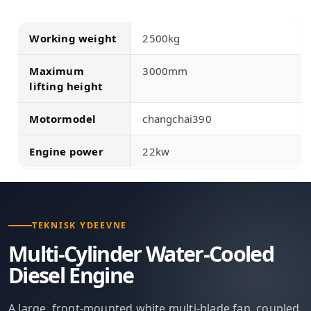
Working weight
2500kg
Maximum
3000mm
lifting height
Motormodel
changchai390
Engine power
22kw
TEKNISK YDEEVNE
Multi-Cylinder Water-Cooled
Diesel Engine
A large, front-mounted white multi-blade fan, coupled