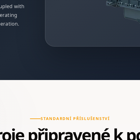
upled with
perating
eration.
STANDARDNÍ PŘÍSLUŠENSTVÍ
oje připravené k po