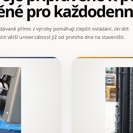
ěné pro každodenní
vané přímo z výroby pomáhají zlepšit ovládání, zkrátit
stit větší univerzálnost již od prvního dne na staveništi.