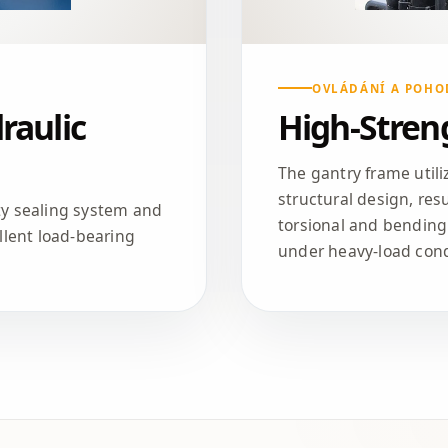
OVLÁDÁNÍ A POHO
raulic
High-Stren
The gantry frame utili
structural design, resu
ity sealing system and
torsional and bending 
lent load-bearing
under heavy-load cond