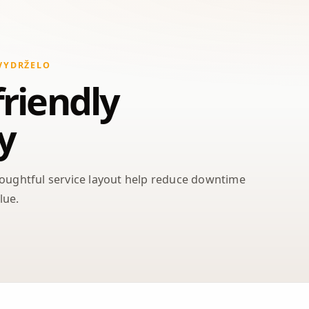
VYDRŽELO
friendly
ty
houghtful service layout help reduce downtime
lue.