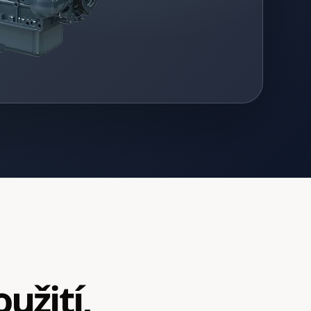
užití,