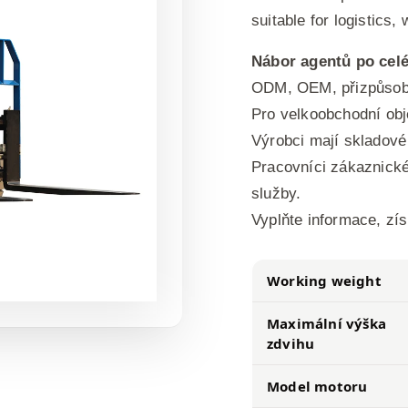
suitable for logistics
Nábor agentů po cel
ODM, OEM, přizpůsobi
Pro velkoobchodní obj
Výrobci mají skladové 
Pracovníci zákaznické
služby.
Vyplňte informace, zí
Working weight
Maximální výška
zdvihu
Model motoru