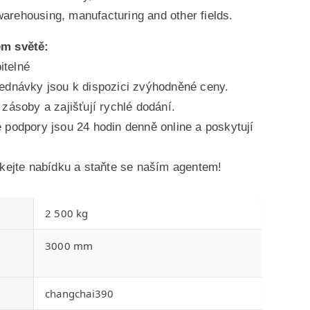
, warehousing, manufacturing and other fields.
ém světě:
telné
ednávky jsou k dispozici zvýhodněné ceny.
zásoby a zajišťují rychlé dodání.
 podpory jsou 24 hodin denně online a poskytují
skejte nabídku a staňte se naším agentem!
2 500 kg
3000 mm
changchai390