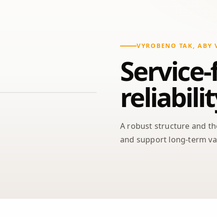
VYROBENO TAK, ABY 
Service-
reliabili
A robust structure and t
and support long-term va