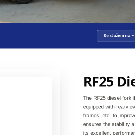
Ke stažení na
RF25 Die
The RF25 diesel forklif
equipped with rearview
frames, etc. to improv
ensures the stability a
its excellent performan