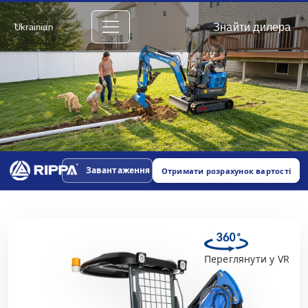
Знайти дилера
Ukrainian
Завантаження
Отримати розрахунок вартості
Переглянути у VR