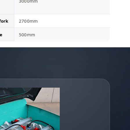
3000mm
fork
2700mm
e
500mm