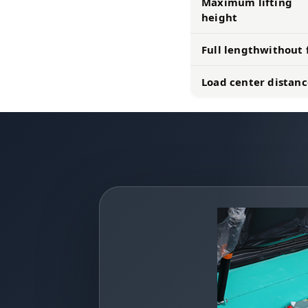
Maximum lifting
height
Full lengthwithout 
Load center distanc