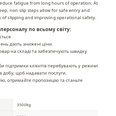
reduce fatigue from long hours of operation. At
ep, non-slip steps allow for safe entry and
sk of slipping and improving operational safety.
 персоналу по всьому світу:
ється
ень діють знижені ціни.
вар на складі та забезпечують швидку
би підтримки клієнтів перебувають у режимі
а добу, щоб надавати послуги.
ію, отримайте пропозицію та станьте
3500kg