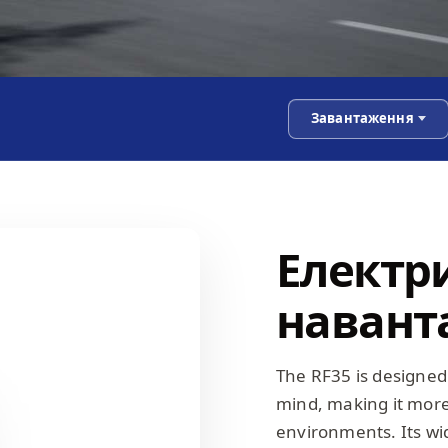
Завантаження
Електр
навант
The RF35 is designed
mind, making it more
environments. Its wi