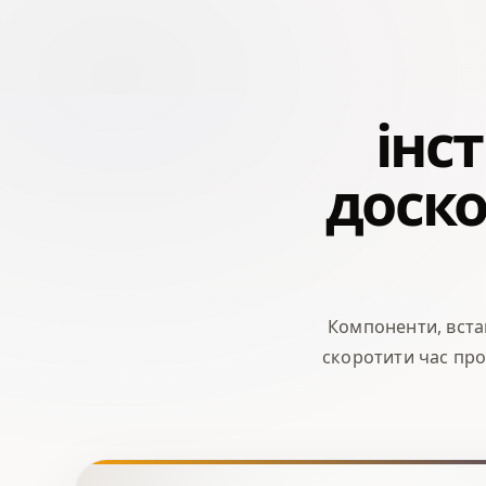
інс
доско
Компоненти, вста
скоротити час про