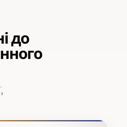
і до
енного
,
 з