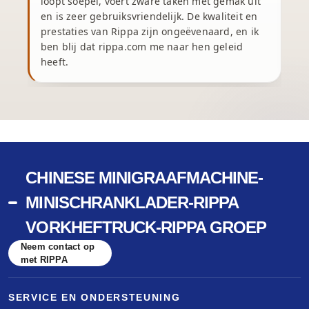
loopt soepel, voert zware taken met gemak uit
en is zeer gebruiksvriendelijk. De kwaliteit en
prestaties van Rippa zijn ongeëvenaard, en ik
v
ben blij dat rippa.com me naar hen geleid
heeft.
CHINESE MINIGRAAFMACHINE-
MINISCHRANKLADER-RIPPA
VORKHEFTRUCK-RIPPA GROEP
Neem contact op
met RIPPA
SERVICE EN ONDERSTEUNING