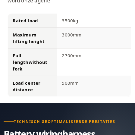
word onze agent!
Rated load
3500kg
Maximum
3000mm
lifting height
Full
2700mm
lengthwithout
fork
Load center
500mm
distance
TECHNISCH GEOPTIMALISEERDE PRESTATIES
Battery wiringharness