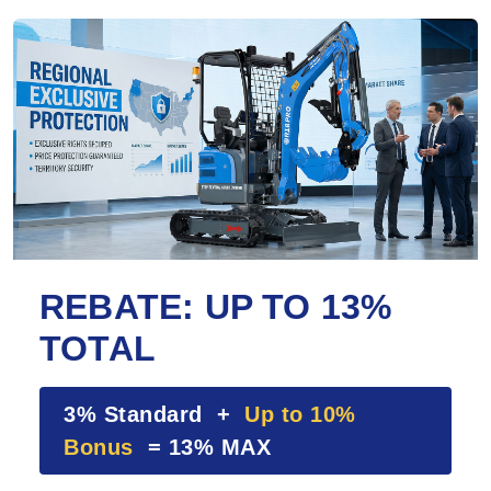
REBATE: UP TO 13%
TOTAL
3% Standard +
Up to 10%
Bonus
= 13% MAX