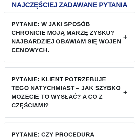
NAJCZĘŚCIEJ ZADAWANE PYTANIA
PYTANIE: W JAKI SPOSÓB
CHRONICIE MOJĄ MARŻĘ ZYSKU?
NAJBARDZIEJ OBAWIAM SIĘ WOJEN
CENOWYCH.
O: Cztery poziomy ochrony — (1)
Egzekwowanie cen MAP/MSRP, zakaz
PYTANIE: KLIENT POTRZEBUJE
TEGO NATYCHMIAST – JAK SZYBKO
oferowania cen niższych od tych; (2)
MOŻECIE TO WYSŁAĆ? A CO Z
Wyłączność terytorialna, brak drugiego dealera;
CZĘŚCIAMI?
(3) Fabryka nie będzie prowadzić sprzedaży
bezpośredniej w Twoim regionie; (4) Kwartalne
Odp.: Ponad 6 centrów dystrybucyjnych w
zamrożenie cen, 30-dniowe wyprzedzenie w
Stanach Zjednoczonych, Europie i Rosji —
PYTANIE: CZY PROCEDURA