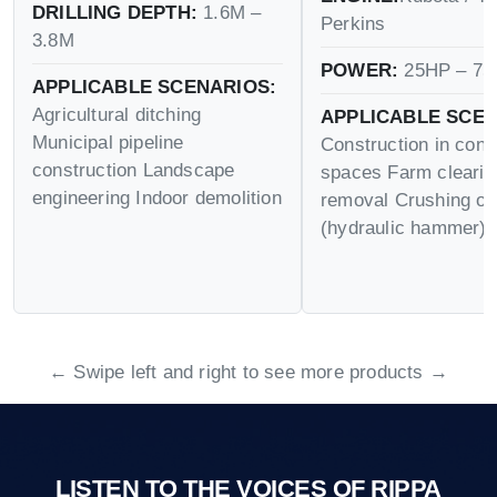
DRILLING DEPTH:
1.6M –
Perkins
3.8M
POWER:
25HP – 75
APPLICABLE SCENARIOS:
Agricultural ditching
APPLICABLE SCEN
Municipal pipeline
Construction in conf
construction Landscape
spaces Farm cleari
engineering Indoor demolition
removal Crushing op
(hydraulic hammer)
← Swipe left and right to see more products →
LISTEN TO THE VOICES OF RIPPA