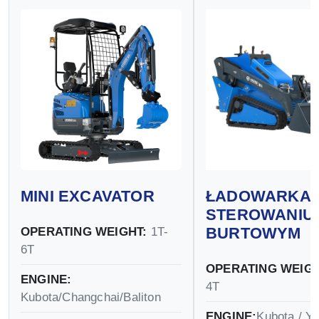
MINI EXCAVATOR
ŁADOWARKA 
STEROWANIU
BURTOWYM
OPERATING WEIGHT:
1T-
6T
OPERATING WEIGH
ENGINE:
4T
Kubota/Changchai/Baliton
ENGINE:
Kubota / Y