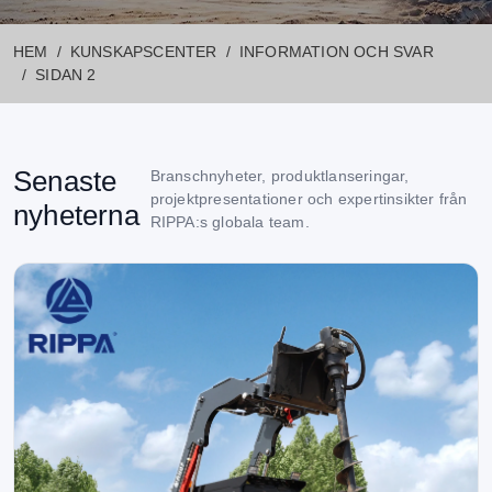
RIPPA:S NYHETSREDAKTION
HEM
KUNSKAPSCENTER
INFORMATION OCH SVAR
Information och svar
SIDAN 2
Kategori: Nyheter och uppdateringar
Senaste
Branschnyheter, produktlanseringar,
projektpresentationer och expertinsikter från
nyheterna
RIPPA:s globala team.