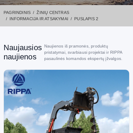
„RIPPA“ NAUJIENŲ SKYRIUS
PAGRINDINIS
ŽINIŲ CENTRAS
Informacija ir atsakymai
INFORMACIJA IR ATSAKYMAI
PUSLAPIS 2
Kategorija: Naujienos ir atnaujinimai
Naujausios
Naujienos iš pramonės, produktų
pristatymai, svarbiausi projektai ir RIPPA
naujienos
pasaulinės komandos ekspertų įžvalgos.