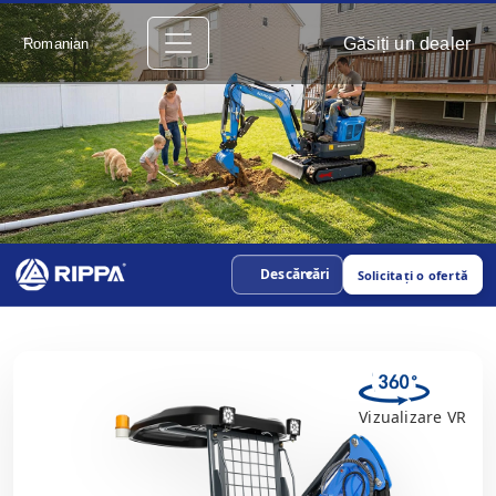
Găsiți un dealer
Romanian
Descărcări
Solicitați o ofertă
Vizualizare VR