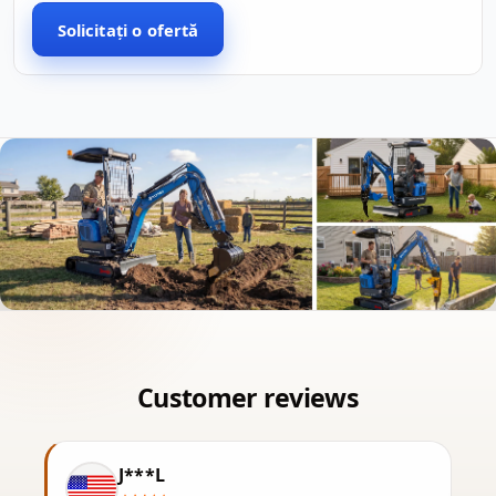
Solicitați o ofertă
J***L