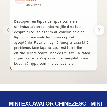
2024-12-11
Descoperirea Rippa pe rippa.com ne-a
schimbat afacerea. Informațiile detaliate
d
despre produsele lor m-au convins să aleg
p
Rippa, iar mașinile lor ne-au depășit
e
așteptările. Fiecare mașină funcționează fără
ș
probleme, face față cu ușurință lucrărilor
dificile și este foarte ușor de utilizat. Calitatea
și performanța Rippa sunt de neegalat și mă
bucur că rippa.com m-a condus la ei.
p
MINI EXCAVATOR CHINEZESC - MINI