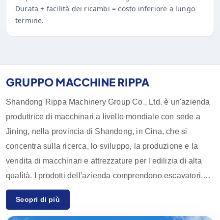
Durata + facilità dei ricambi = costo inferiore a lungo
termine.
GRUPPO MACCHINE RIPPA
Shandong Rippa Machinery Group Co., Ltd. è un'azienda
produttrice di macchinari a livello mondiale con sede a
Jining, nella provincia di Shandong, in Cina, che si
concentra sulla ricerca, lo sviluppo, la produzione e la
vendita di macchinari e attrezzature per l'edilizia di alta
qualità. I prodotti dell'azienda comprendono escavatori,
pale, carrelli elevatori, skid loader e relativi accessori,
Scopri di più
ampiamente utilizzati in agricoltura, edilizia, miniere e altri
settori. Grazie alle innovative capacità di ricerca e