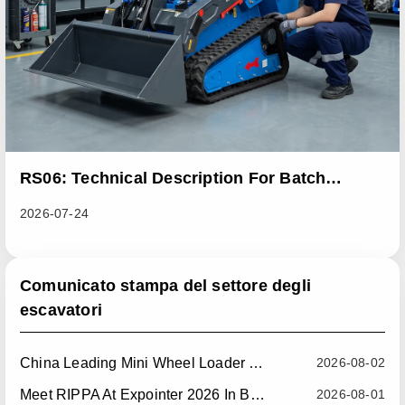
RS06: Technical Description For Batch
Improvement Measures To Address Abnormal
2026-07-24
Heat Dissipation Issues In Sliding Loaders
Comunicato stampa del settore degli
escavatori
China Leading Mini Wheel Loader Supplier: Reliable Compact Wheel Loaders For Global Markets
2026-08-02
Meet RIPPA At Expointer 2026 In Brazil
2026-08-01