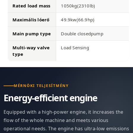
Rated load mass
1050kg(2310lb)
Maximális lóerő
49.9kw(66.9hp)
Main pump type
Double closedpump
Multi-way valve
Load Sensing
type
MÉRNÖKI TELJESÍTMÉNY
Energy-efficient engine
Equipped with a high-power engine, it increases the
flow of the whole machine and meets various
operational needs. The engine has ultra-low emissions