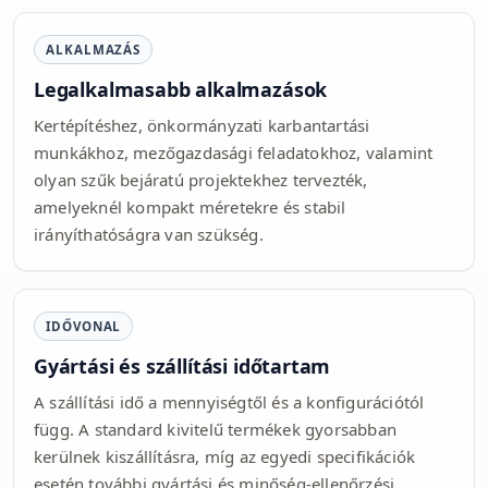
ALKALMAZÁS
Legalkalmasabb alkalmazások
Kertépítéshez, önkormányzati karbantartási
munkákhoz, mezőgazdasági feladatokhoz, valamint
olyan szűk bejáratú projektekhez tervezték,
amelyeknél kompakt méretekre és stabil
irányíthatóságra van szükség.
IDŐVONAL
Gyártási és szállítási időtartam
A szállítási idő a mennyiségtől és a konfigurációtól
függ. A standard kivitelű termékek gyorsabban
kerülnek kiszállításra, míg az egyedi specifikációk
esetén további gyártási és minőség-ellenőrzési