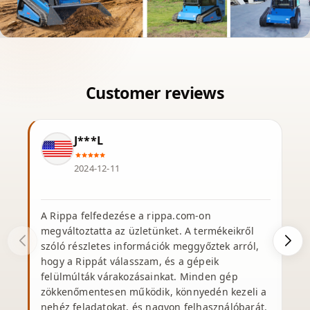
J***L
2024-12-11
A Rippa felfedezése a rippa.com-on
K
megváltoztatta az üzletünket. A termékeikről
R
szóló részletes információk meggyőztek arról,
hogy a Rippát válasszam, és a gépeik
felülmúlták várakozásainkat. Minden gép
zökkenőmentesen működik, könnyedén kezeli a
nehéz feladatokat, és nagyon felhasználóbarát.