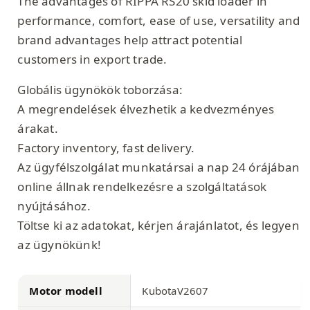
The advantages of RIPPA RS20 skid loader in
performance, comfort, ease of use, versatility and
brand advantages help attract potential
customers in export trade.
Globális ügynökök toborzása:
A megrendelések élvezhetik a kedvezményes
árakat.
Factory inventory, fast delivery.
Az ügyfélszolgálat munkatársai a nap 24 órájában
online állnak rendelkezésre a szolgáltatások
nyújtásához.
Töltse ki az adatokat, kérjen árajánlatot, és legyen
az ügynökünk!
Motor modell
KubotaV2607