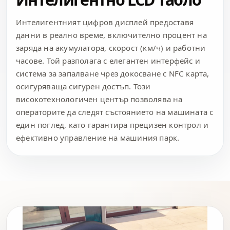
Интелигентният цифров дисплей предоставя
данни в реално време, включително процент на
заряда на акумулатора, скорост (км/ч) и работни
часове. Той разполага с елегантен интерфейс и
система за запалване чрез докосване с NFC карта,
осигуряваща сигурен достъп. Този
високотехнологичен център позволява на
операторите да следят състоянието на машината с
един поглед, като гарантира прецизен контрол и
ефективно управление на машиния парк.