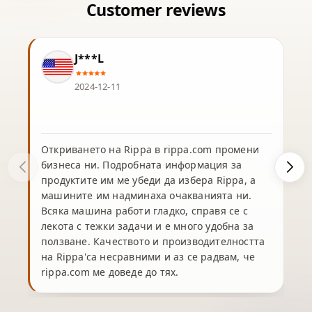
J***L
2024-12-11
Откриването на Rippa в rippa.com промени
бизнеса ни. Подробната информация за
продуктите им ме убеди да избера Rippa, а
машините им надминаха очакванията ни.
Всяка машина работи гладко, справя се с
лекота с тежки задачи и е много удобна за
ползване. Качеството и производителността
на Rippa'са несравними и аз се радвам, че
rippa.com ме доведе до тях.