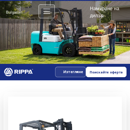
Намиране на
Bulgarian
дилър
Изтегляне
Поискайте оферта