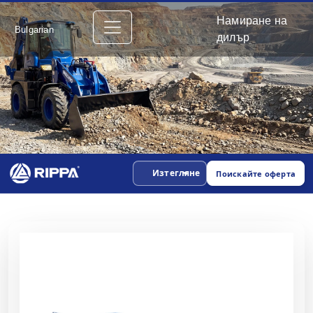
Намиране на
Bulgarian
дилър
Изтегляне
Поискайте оферта