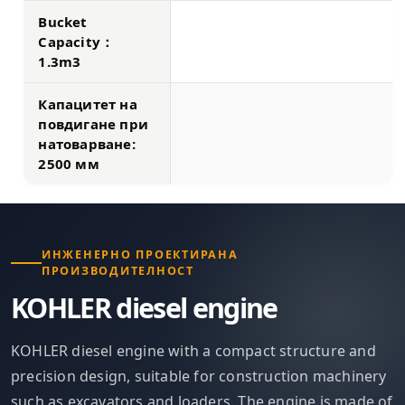
Bucket
Capacity：
1.3m3
Капацитет на
повдигане при
натоварване:
2500 мм
ИНЖЕНЕРНО ПРОЕКТИРАНА
ПРОИЗВОДИТЕЛНОСТ
KOHLER diesel engine
KOHLER diesel engine with a compact structure and
precision design, suitable for construction machinery
such as excavators and loaders. The engine is made of