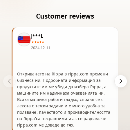
J***L
2024-12-11
Откриването на Rippa в rippa.com промени
бизнеса ни. Подробната информация за
продуктите им ме убеди да избера Rippa, а
машините им надминаха очакванията ни.
Всяка машина работи гладко, справя се с
лекота с тежки задачи и е много удобна за
ползване. Качеството и производителността
на Rippa'са несравними и аз се радвам, че
rippa.com ме доведе до тях.