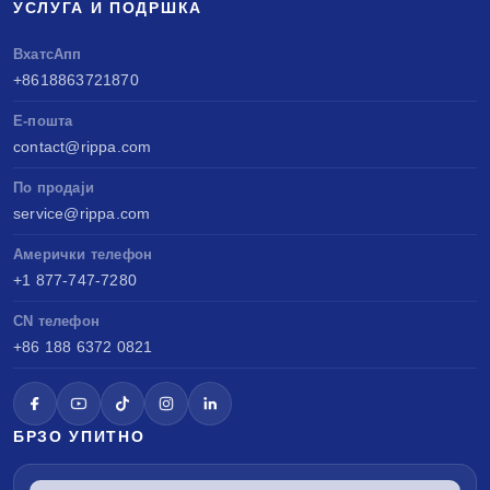
УСЛУГА И ПОДРШКА
ВхатсАпп
+8618863721870
Е-пошта
contact@rippa.com
По продаји
service@rippa.com
Амерички телефон
+1 877-747-7280
CN телефон
+86 188 6372 0821
БРЗО УПИТНО