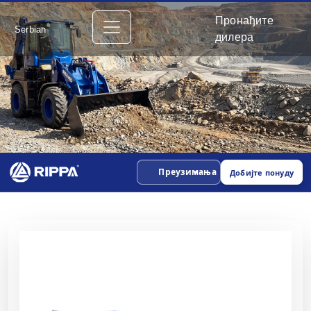
Пронађите
Serbian
дилера
Преузимања
Добијте понуду