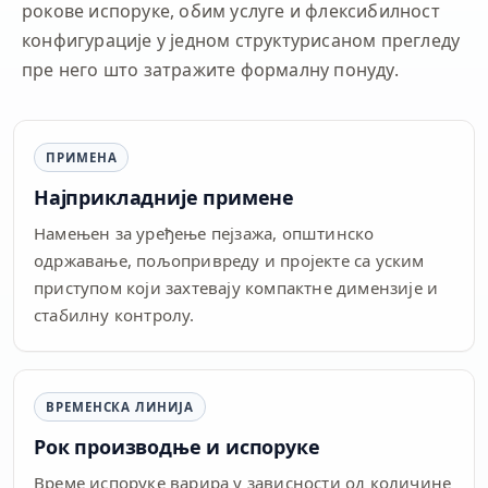
рокове испоруке, обим услуге и флексибилност
конфигурације у једном структурисаном прегледу
пре него што затражите формалну понуду.
ПРИМЕНА
Најприкладније примене
Намењен за уређење пејзажа, општинско
одржавање, пољопривреду и пројекте са уским
приступом који захтевају компактне димензије и
стабилну контролу.
ВРЕМЕНСКА ЛИНИЈА
Рок производње и испоруке
Време испоруке варира у зависности од количине