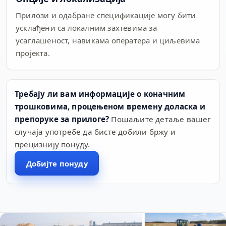
Прилози и одабране спецификације могу бити
усклађени са локалним захтевима за
усаглашеност, навикама оператера и циљевима
пројекта.
Требају ли вам информације о коначним
трошковима, процењеном времену доласка и
препоруке за прилоге?
Пошаљите детаље вашег
случаја употребе да бисте добили бржу и
прецизнију понуду.
Добијте понуду