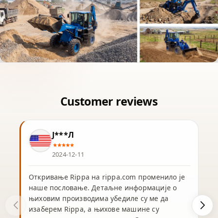
Ј***Л
2024-12-11
Откривање Rippa на rippa.com променило је
наше пословање. Детаљне информације о
њиховим производима убедиле су ме да
изаберем Rippa, а њихове машине су