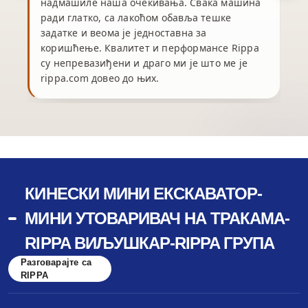
надмашиле наша очекивања. Свака машина
ради глатко, са лакоћом обавља тешке
задатке и веома је једноставна за
коришћење. Квалитет и перформансе Rippa
су непревазиђени и драго ми је што ме је
rippa.com довео до њих.
КИНЕСКИ МИНИ ЕКСКАВАТОР-
МИНИ УТОВАРИВАЧ НА ТРАКАМА-
RIPPA ВИЉУШКАР-RIPPA ГРУПА
Разговарајте са
RIPPA