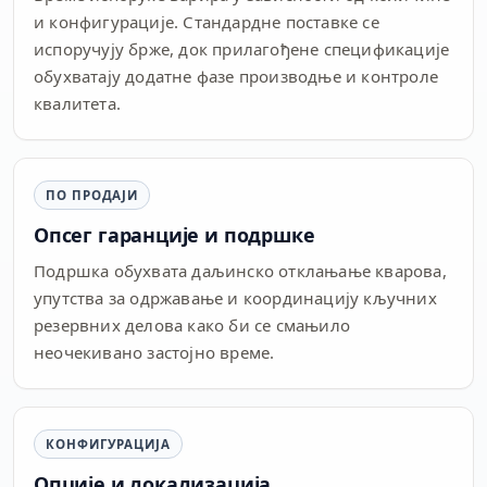
и конфигурације. Стандардне поставке се
испоручују брже, док прилагођене спецификације
обухватају додатне фазе производње и контроле
квалитета.
ПО ПРОДАЈИ
Опсег гаранције и подршке
Подршка обухвата даљинско отклањање кварова,
упутства за одржавање и координацију кључних
резервних делова како би се смањило
неочекивано застојно време.
КОНФИГУРАЦИЈА
Опције и локализација