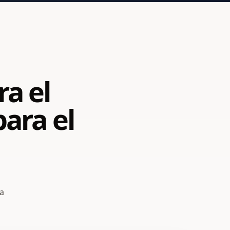
ra el
para el
ía