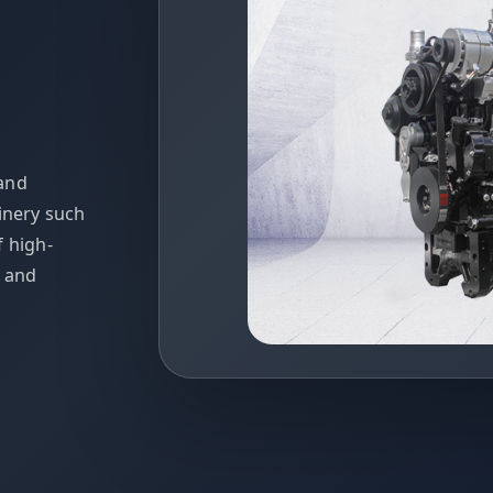
 and
inery such
f high-
t and