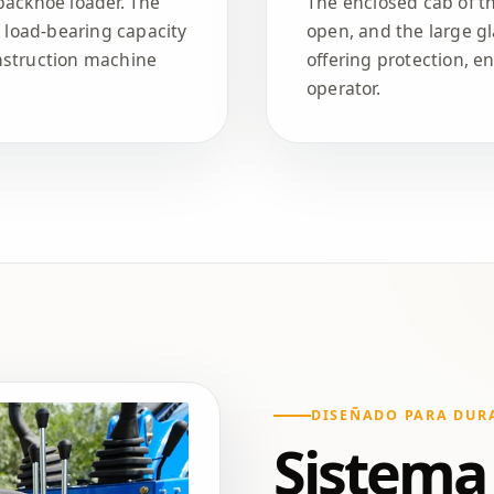
backhoe loader. The
The enclosed cab of th
t load-bearing capacity
open, and the large gl
nstruction machine
offering protection, e
operator.
DISEÑADO PARA DUR
Sistema