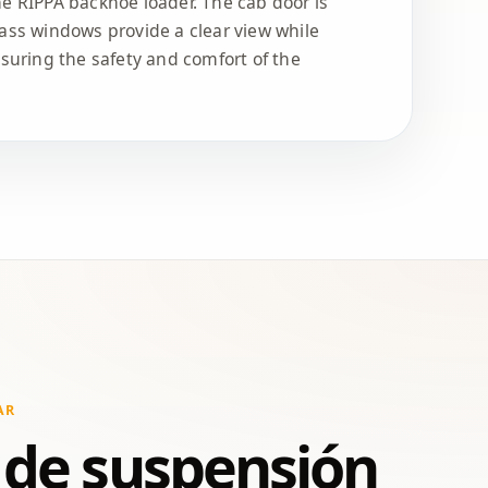
e RIPPA backhoe loader. The cab door is
ass windows provide a clear view while
nsuring the safety and comfort of the
AR
 de suspensión