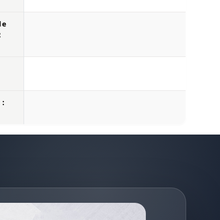
de
2
a：