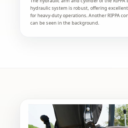
The hydraulic arm and cylinder of the RIPPA 
hydraulic system is robust, offering excellen
for heavy-duty operations. Another RIPPA co
can be seen in the background.