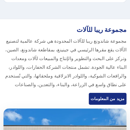
مجموعة ريبا للآلات
مجموعة شاندونغ ريبا للآلات المحدودة هي شركة عالمية لتصنيع
الآلات يقع مقرها الرئيسي في جينينغ، بمقاطعة شاندونغ، الصين،
وتركز على البحث والتطوير والإنتاج والمبيعات لآلات ومعدات
البناء عالية الجودة. تشمل منتجات الشركة الحفارات، واللوادر،
والرافعات الشوكية، واللوادر الانزلاقية وملحقاتها، والتي تُستخدم
على نطاق واسع في الزراعة، والبناء، والتعدين، والصناعات
الأخرى. وبفضل قدرات البحث والتطوير المبتكرة والرقابة
مزيد من المعلومات
الصارمة على الجودة، تتمتع المعدات التي تقدمها شركة Rippa
Machinery بسمعة عالية في جميع أنحاء العالم. نحن نصدر
بشكل رئيسي إلى الأسواق الأوروبية والأمريكية ونقدم ضمان
جودة لمدة عام واحد، ونلتزم بتلبية احتياجات العملاء من