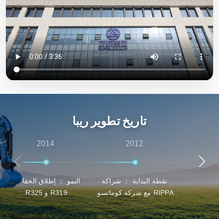
المنتجات الفعالة من حيث التكلفة والجودة العالية. لدى Rippa
أيضًا وكلاء متعددون في جميع أنحاء العالم، حيث يقدمون خدمات
شاملة بدءًا من استشارات ما قبل البيع وحتى دعم ما بعد البيع،
مما يضمن حصول العملاء على أفضل تجربة في اختيار المنتج
والتسليم والصيانة.
تاريخ تطوير ريبا
2014
2012
نقطة البداية ： شراكة
النمو ： إطلاق الحفارات
RIPPA مع شركة كوماتسو.
R319 و R325.