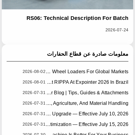
RS06: Technical Description For Batch
Improvement Measures To Address Abnormal
2026-07-24
Heat Dissipation Issues In Sliding Loaders
معلومات صادرة عن قطاع الحفارات
2026-08-02
China Leading Mini Wheel Loader Supplier: Reliable Compact Wheel Loaders For Global Markets
2026-08-01
Meet RIPPA At Expointer 2026 In Brazil
2026-07-31
Wheel Loader Blog | Tips, Guides & Attachments
2026-07-31
Wheel Loader Blog: The Complete Guide To Wheel Loaders For Construction, Agriculture, And Material Handling
2026-07-31
RIPPA RS06-3 Radiator And Fan Upgrade — Effective July 10, 2026
2026-07-31
RIPPA RS06-3 Boom Welding Locating Bar Optimization — Effective July 15, 2026
2026-07-30
Mini Wheel Loader Vs Skid Steer Loader: Which Compact Machine Is Better For Your Business?