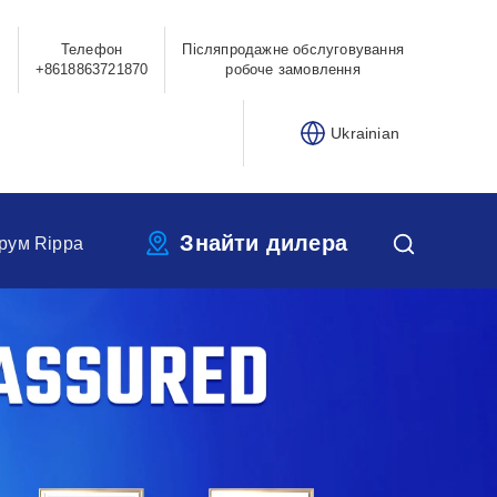
Телефон
Післяпродажне обслуговування
0
+8618863721870
робоче замовлення
Ukrainian
Знайти дилера
рум Rippa