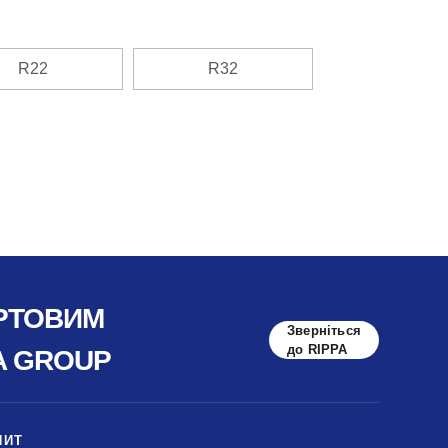
R22
R32
ОРТОВИМ
Зверніться
до RIPPA
A GROUP
ПИТ