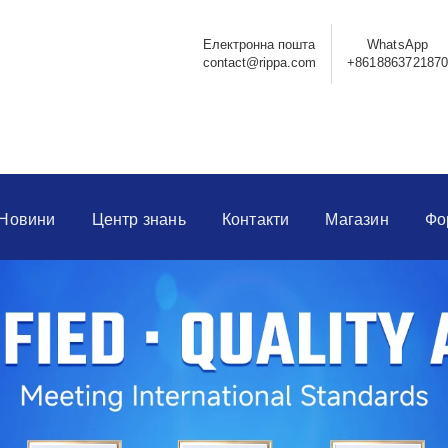
Електронна пошта
WhatsApp
contact@rippa.com
+861886372187
Новини
Центр знань
Контакти
Магазин
Фо