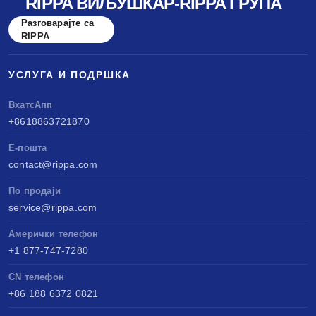
RIPPA ВИЉУШКАР-RIPPA ГРУПА
Разговарајте са
RIPPA
УСЛУГА И ПОДРШКА
ВхатсАпп
+8618863721870
Е-пошта
contact@rippa.com
По продаји
service@rippa.com
Амерички телефон
+1 877-747-7280
CN телефон
+86 188 6372 0821