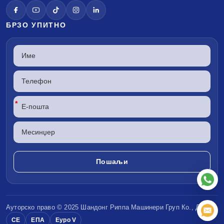
БРЗО УПИТНО
*
Ауторско право © 2025 Шандонг
Риппа Машинери
Груп Ко., ДОО
CE
ЕПА
Еуро V