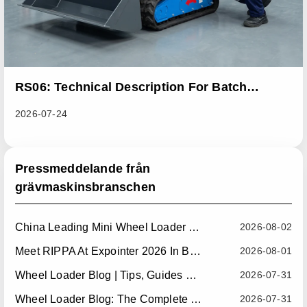
RS06: Technical Description For Batch
Improvement Measures To Address Abnormal
2026-07-24
Heat Dissipation Issues In Sliding Loaders
Pressmeddelande från
grävmaskinsbranschen
China Leading Mini Wheel Loader Supplier: Reliable Compact Wheel Loaders For Global Markets
2026-08-02
Meet RIPPA At Expointer 2026 In Brazil
2026-08-01
Wheel Loader Blog | Tips, Guides & Attachments
2026-07-31
Wheel Loader Blog: The Complete Guide To Wheel Loaders For Construction, Agriculture, And Material Handling
2026-07-31