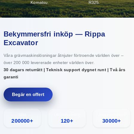
Komatsu.
R325.
Bekymmersfri inköp — Rippa
Excavator
Våra grävmaskinslösningar åtnjuter förtroende världen över –
över 200 000 levererade enheter världen över.
30 dagars returrätt | Teknisk support dygnet runt | Två års
garanti
Begär en offert
Såld
Ländertäckning
Årlig produktion
200000+
120+
30000+