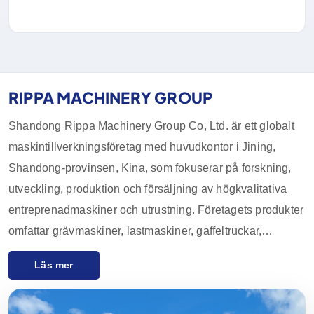
RIPPA MACHINERY GROUP
Shandong Rippa Machinery Group Co, Ltd. är ett globalt
maskintillverkningsföretag med huvudkontor i Jining,
Shandong-provinsen, Kina, som fokuserar på forskning,
utveckling, produktion och försäljning av högkvalitativa
entreprenadmaskiner och utrustning. Företagets produkter
omfattar grävmaskiner, lastmaskiner, gaffeltruckar,
kompaktlastare och deras tillbehör, som används i stor
Läs mer
utsträckning inom jordbruk, bygg- och
anläggningsindustrin, gruvindustrin och andra industrier.