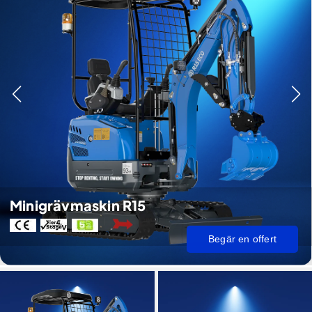
Minigrävmaskin R15
Begär en offert