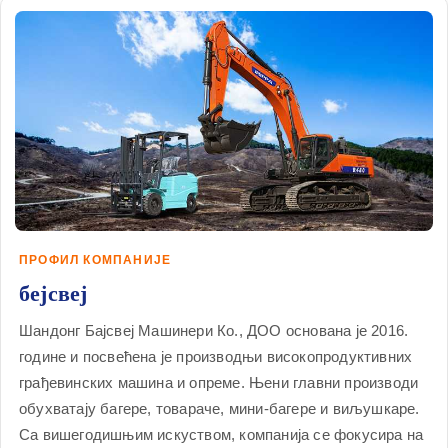
ПРОФИЛ КОМПАНИЈЕ
бејсвеј
Шандонг Бајсвеј Машинери Ко., ДОО основана је 2016.
године и посвећена је производњи високопродуктивних
грађевинских машина и опреме. Њени главни производи
обухватају багере, товараче, мини-багере и виљушкаре.
Са вишегодишњим искуством, компанија се фокусира на