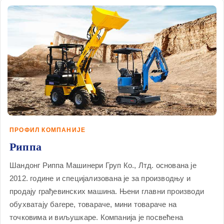
ПРОФИЛ КОМПАНИЈЕ
Риппа
Шандонг Риппа Машинери Груп Ко., Лтд. основана је
2012. године и специјализована је за производњу и
продају грађевинских машина. Њени главни производи
обухватају багере, товараче, мини товараче на
точковима и виљушкаре. Компанија је посвећена