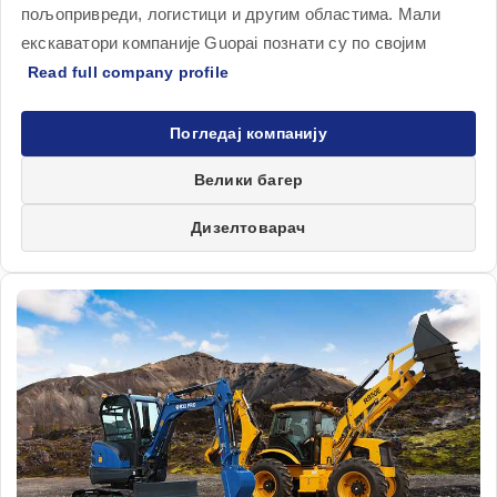
пољопривреди, логистици и другим областима. Мали
екскаватори компаније Guopai познати су по својим
Погледај компанију
Велики багер
Дизелтоварач