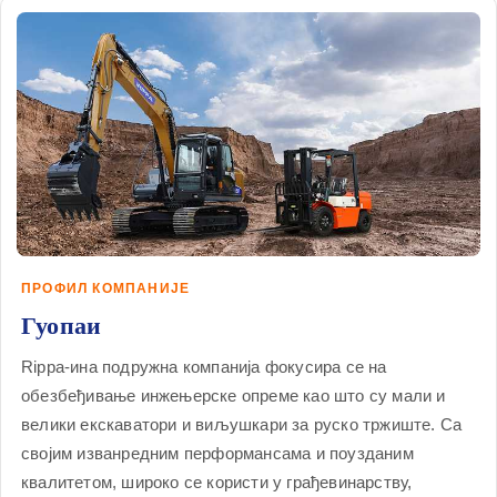
ПРОФИЛ КОМПАНИЈЕ
Гуопаи
Rippa-ина подружна компанија фокусира се на
обезбеђивање инжењерске опреме као што су мали и
велики екскаватори и виљушкари за руско тржиште. Са
својим изванредним перформансама и поузданим
квалитетом, широко се користи у грађевинарству,