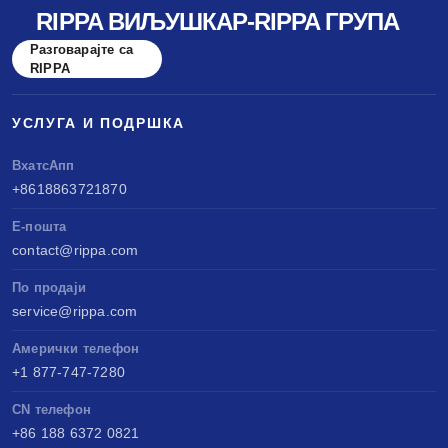
RIPPA ВИЉУШКАР-RIPPA ГРУПА
Разговарајте са
RIPPA
УСЛУГА И ПОДРШКА
ВхатсАпп
+8618863721870
Е-пошта
contact@rippa.com
По продаји
service@rippa.com
Амерички телефон
+1 877-747-7280
CN телефон
+86 188 6372 0821