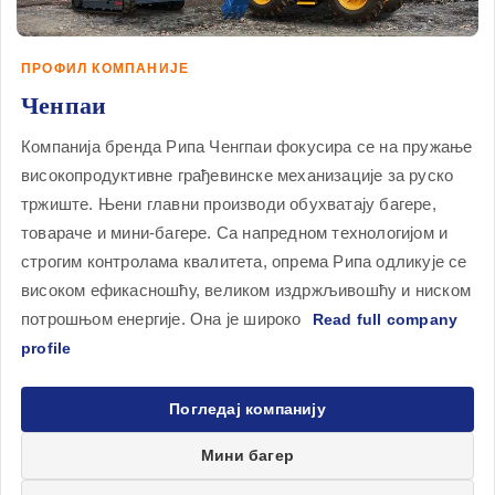
ПРОФИЛ КОМПАНИЈЕ
Ченпаи
Компанија бренда Рипа Ченгпаи фокусира се на пружање
високопродуктивне грађевинске механизације за руско
тржиште. Њени главни производи обухватају багере,
товараче и мини-багере. Са напредном технологијом и
строгим контролама квалитета, опрема Рипа одликује се
високом ефикасношћу, великом издржљивошћу и ниском
потрошњом енергије. Она је широко
Погледај компанију
Мини багер