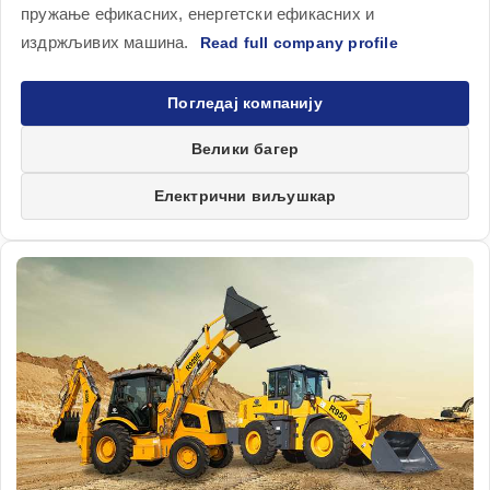
пружање ефикасних, енергетски ефикасних и
издржљивих машина.
Погледај компанију
Велики багер
Електрични виљушкар