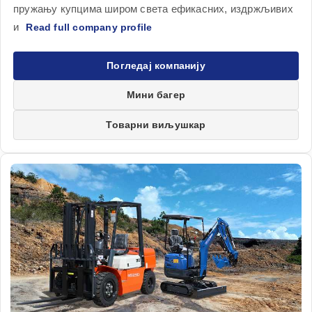
пружању купцима широм света ефикасних, издржљивих
и
Погледај компанију
Мини багер
Товарни виљушкар