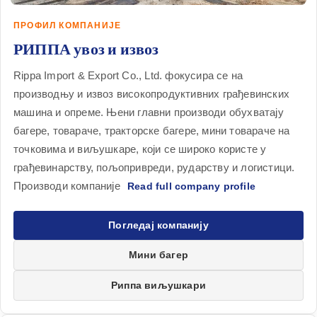
ПРОФИЛ КОМПАНИЈЕ
РИППА увоз и извоз
Rippa Import & Export Co., Ltd. фокусира се на
производњу и извоз високопродуктивних грађевинских
машина и опреме. Њени главни производи обухватају
багере, товараче, тракторске багере, мини товараче на
точковима и виљушкаре, који се широко користе у
грађевинарству, пољопривреди, рударству и логистици.
Производи компаније
Погледај компанију
Мини багер
Риппа виљушкари