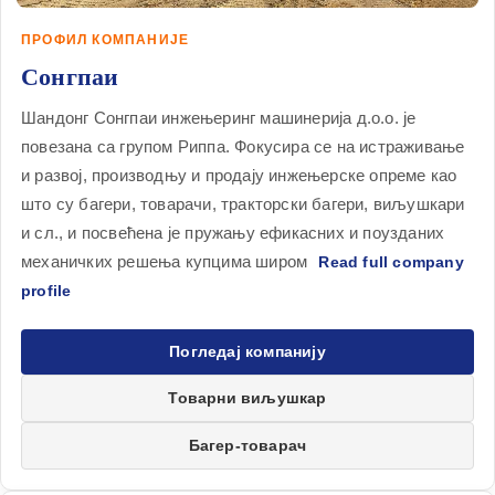
ПРОФИЛ КОМПАНИЈЕ
Сонгпаи
Шандонг Сонгпаи инжењеринг машинерија д.о.о. је
повезана са групом Риппа. Фокусира се на истраживање
и развој, производњу и продају инжењерске опреме као
што су багери, товарачи, тракторски багери, виљушкари
и сл., и посвећена је пружању ефикасних и поузданих
механичких решења купцима широм
Погледај компанију
Товарни виљушкар
Багер-товарач