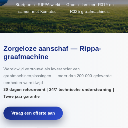
Startpunt： RIPPA werkt
Groei： lanceert R319 en
Doo
samen met Komatsu.
R325 graafmachines.
pro
Zorgeloze aanschaf — Rippa-
graafmachine
Wereldwijd vertrouwd als leverancier van
graafmachineoplossingen — meer dan 200.000 geleverde
eenheden wereldwijd.
30 dagen retourrecht | 24/7 technische ondersteuning |
Twee jaar garantie
Vraag een offerte aan