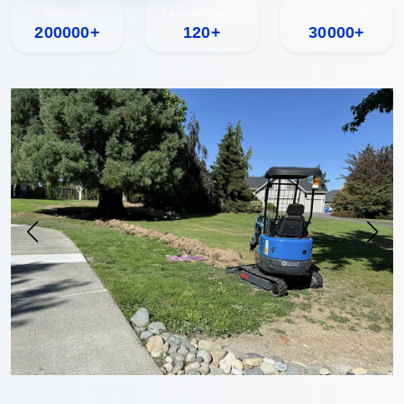
Verkocht
Landendekking
Jaarproductie
200000+
120+
30000+