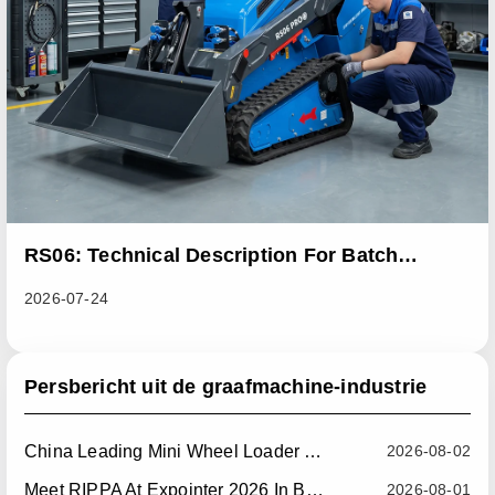
RS06: Technical Description For Batch
Improvement Measures To Address Abnormal
2026-07-24
Heat Dissipation Issues In Sliding Loaders
Persbericht uit de graafmachine-industrie
China Leading Mini Wheel Loader Supplier: Reliable Compact Wheel Loaders For Global Markets
2026-08-02
Meet RIPPA At Expointer 2026 In Brazil
2026-08-01