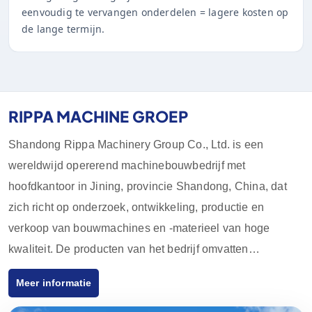
eenvoudig te vervangen onderdelen = lagere kosten op
de lange termijn.
RIPPA MACHINE GROEP
Shandong Rippa Machinery Group Co., Ltd. is een
wereldwijd opererend machinebouwbedrijf met
hoofdkantoor in Jining, provincie Shandong, China, dat
zich richt op onderzoek, ontwikkeling, productie en
verkoop van bouwmachines en -materieel van hoge
kwaliteit. De producten van het bedrijf omvatten
graafmachines, laders, vorkheftrucks, schrankladers en
Meer informatie
hun accessoires, die op grote schaal worden gebruikt in
de landbouw, bouw, mijnbouw en andere industrieën.