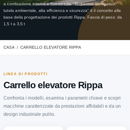
a combustione interna e fuoristrada. "Risparmio energetico,
tutela ambientale, alta efficienza e sicurezza" è il concetto alla
base della progettazione dei prodotti Rippa. Fascia di peso: da
1,5 t a 3,5 t
CASA
CARRELLO ELEVATORE RIPPA
LINEA DI PRODOTTI
Carrello elevatore Rippa
Confronta i modelli, esamina i parametri chiave e scopri
macchine caratterizzate da prestazioni affidabili e da un
design industriale pulito.