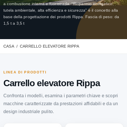
a combustione interna e fuoristrada. "Risparmio energetico,
tutela ambientale, alta efficienza e sicurezza" è il concetto alla
base della progettazione dei prodotti Rippa. Fascia di peso: da
1,5 t a 3,5 t
CASA
CARRELLO ELEVATORE RIPPA
LINEA DI PRODOTTI
Carrello elevatore Rippa
Confronta i modelli, esamina i parametri chiave e scopri
macchine caratterizzate da prestazioni affidabili e da un
design industriale pulito.