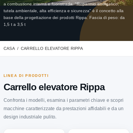
a combustione interna e fuoristrada. "Risparmio energetico,
tutela ambientale, alta efficienza e sicurezza" è il concetto alla
base della progettazione dei prodotti Rippa. Fascia di peso: da
1,5 t a 3,5 t
CASA
CARRELLO ELEVATORE RIPPA
LINEA DI PRODOTTI
Carrello elevatore Rippa
Confronta i modelli, esamina i parametri chiave e scopri
macchine caratterizzate da prestazioni affidabili e da un
design industriale pulito.