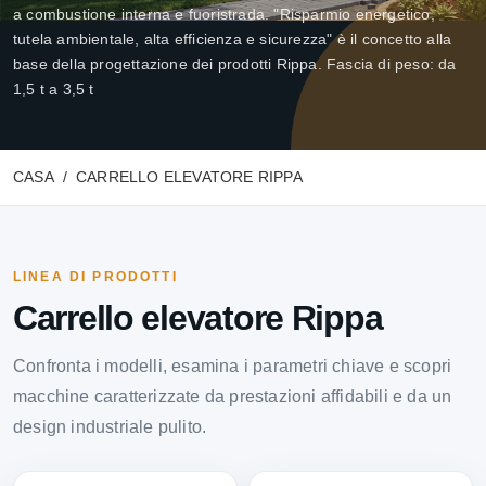
a combustione interna e fuoristrada. "Risparmio energetico,
tutela ambientale, alta efficienza e sicurezza" è il concetto alla
base della progettazione dei prodotti Rippa. Fascia di peso: da
1,5 t a 3,5 t
CASA
CARRELLO ELEVATORE RIPPA
LINEA DI PRODOTTI
Carrello elevatore Rippa
Confronta i modelli, esamina i parametri chiave e scopri
macchine caratterizzate da prestazioni affidabili e da un
design industriale pulito.