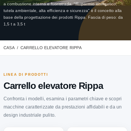
a combustione interna e fuoristrada. "Risparmio energetico,
tutela ambientale, alta efficienza e sicurezza" è il concetto alla
base della progettazione dei prodotti Rippa. Fascia di peso: da
1,5 t a 3,5 t
CASA
CARRELLO ELEVATORE RIPPA
LINEA DI PRODOTTI
Carrello elevatore Rippa
Confronta i modelli, esamina i parametri chiave e scopri
macchine caratterizzate da prestazioni affidabili e da un
design industriale pulito.