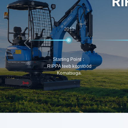
RI
2012
Starting Point：
RIPPA teeb koostööd
Komatsuga.