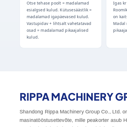
Otse tehase poolt = madalamad
Igas kr
esialgsed kulud. Kütusesäästlik =
Roomik
madalamad igapäevased kulud.
on kait
Vastupidav + lihtsalt vahetatavad
Madal 
osad = madalamad pikaajalised
pikaaj
kulud.
RIPPA MACHINERY 
Shandong Rippa Machinery Group Co., Ltd. o
masinatööstusettevõte, mille peakorter asub 