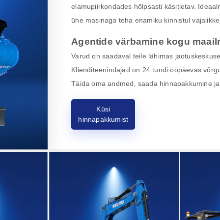
elamupiirkondades hõlpsasti käsitletav. Ideaal
ühe masinaga teha enamiku kinnistul vajalikke 
Agentide värbamine kogu maail
Varud on saadaval teile lähimas jaotuskeskuses,
Klienditeenindajad on 24 tundi ööpäevas võrgu
Täida oma andmed, saada hinnapakkumine ja 
Küsi
hinnapakkumist