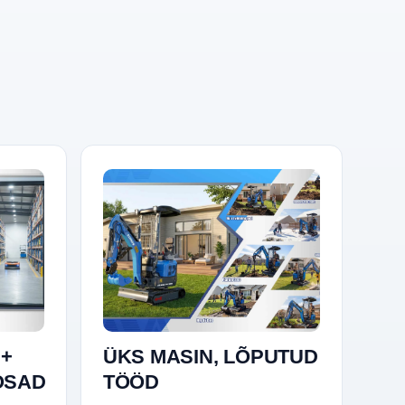
 +
ÜKS MASIN, LÕPUTUD
OSAD
TÖÖD