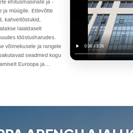
ete ehitusmasinate ja -
 ja müügile. Ettevõtte
, kahveltõstukid,
atakse laialdaselt
muudes tööstusharudes.
e võimekusele ja rangele
lt pakutavad seadmed kogu
amiselt Euroopa ja
aliteedigarantii,
 kulutõhusate ja
 esindajat üle maailma,
elsest nõustamisest kuni
e parima kogemuse toodete