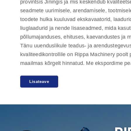
provintsis Jiningis ja mis keskendub kvaliteets
seadmete uurimisele, arendamisele, tootmisele
toodete hulka kuuluvad ekskavaatorid, laadurid
liuglaadurid ja nende lisaseadmed, mida kasut
põllumajanduses, ehituses, kaevandustes ja 
Tänu uuenduslikule teadus- ja arendustegevus
kvaliteedikontrollile on Rippa Machinery poo
maailmas kõrgelt hinnatud. Me ekspordime pe
Ameerika turgudele ning anname üheaastase kv
Lisateave
pühendudes klientide vajaduste rahuldamisele
kvaliteetsete toodete järele. Rippal on ka mitu
kes pakuvad ühepoolset teenust alates müügie
müügijärgse teeninduseni, tagades klientidel
valikul, tarnimisel ja hooldamisel.