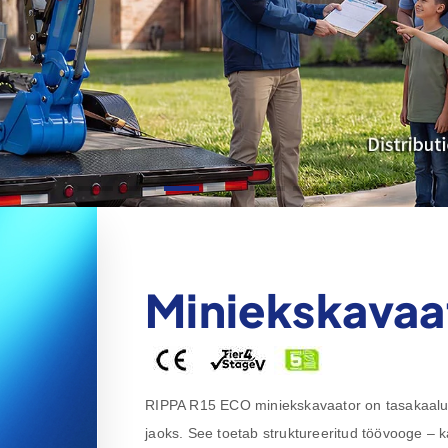
Miniekskavaa
RIPPA R15 ECO miniekskavaator on tasakaalust
jaoks. See toetab struktureeritud töövooge –