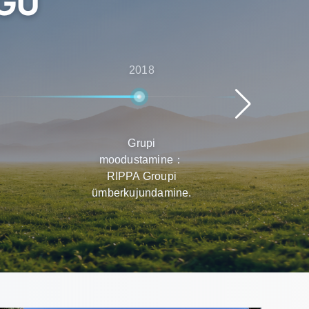
UGU
2018
Grupi
Kii
moodustamine：
T
RIPPA Groupi
ül
ümberkujundamine.