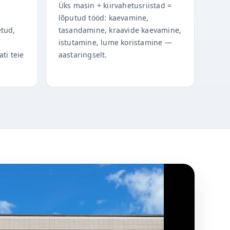
Üks masin + kiirvahetusriistad =
lõputud tööd: kaevamine,
etud,
tasandamine, kraavide kaevamine,
istutamine, lume koristamine —
ati teie
aastaringselt.