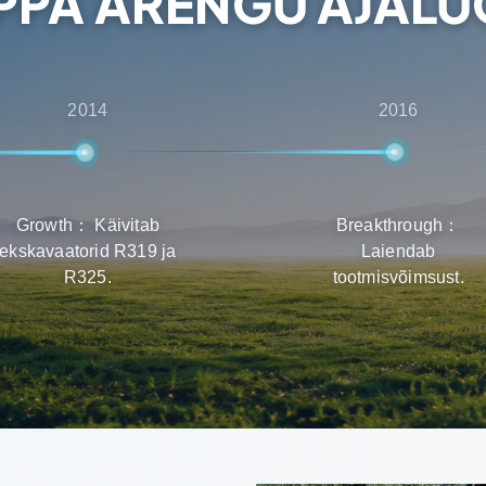
PPA ARENGU AJAL
2014
2016
Growth： Käivitab
Breakthrough：
ekskavaatorid R319 ja
Laiendab
R325.
tootmisvõimsust.