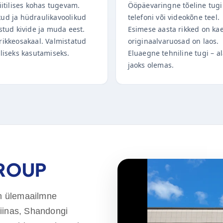
iitilises kohas tugevam.
Ööpäevaringne tõeline tugi
ud ja hüdraulikavoolikud
telefoni või videokõne teel.
stud kivide ja muda eest.
Esimese aasta rikked on ka
rikkeosakaal. Valmistatud
originaalvaruosad on laos.
aliseks kasutamiseks.
Eluaegne tehniline tugi – al
jaoks olemas.
GROUP
n ülemaailmne
Hiinas, Shandongi