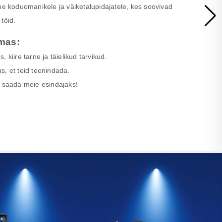
ne koduomanikele ja väiketalupidajatele, kes soovivad
töid.
mas:
 kiire tarne ja täielikud tarvikud.
s, et teid teenindada.
saada meie esindajaks!