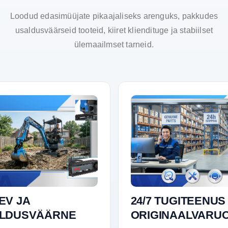
Loodud edasimüüjate pikaajaliseks arenguks, pakkudes
usaldusväärseid tooteid, kiiret kliendituge ja stabiilset
ülemaailmset tarneid.
EV JA
24/7 TUGITEENUS
LDUSVÄÄRNE
ORIGINAALVARU