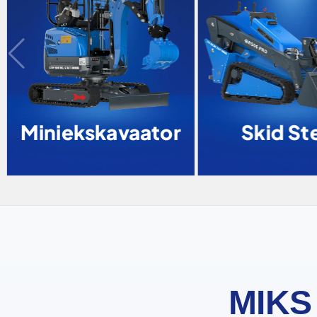
Miniekskavaator
Skid Ste
MIKS