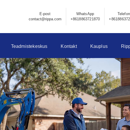
E-post
WhatsApp
Telefon
contact@rippa.com
+8618863721870
+86188637
Teadmistekeskus
Kontakt
Kauplus
Rip