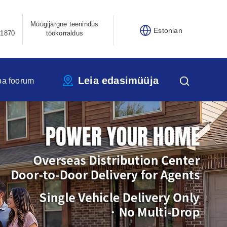
Müügijärgne teenindus
Estonian
21870
töökorraldus
Leia edasimüüja
pa foorum