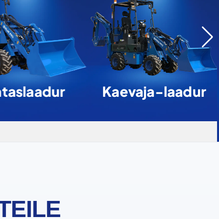
taslaadur
Kaevaja-laadur
TEILE